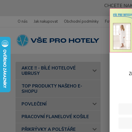
CHCETE NAK
O nás
Jak nakupovat
Obchodní podmínky
Fotogalerie
Úvod
AKCE !! - BÍLÉ HOTELOVÉ
- barva 10
UBRUSY
Z
Bavl
TOP PRODUKTY NAŠEHO E-
SHOPU
béžo
POVLEČENÍ
PRACOVNÍ FLANELOVÉ KOŠILE
PŘIKRÝVKY A POLŠTÁŘE