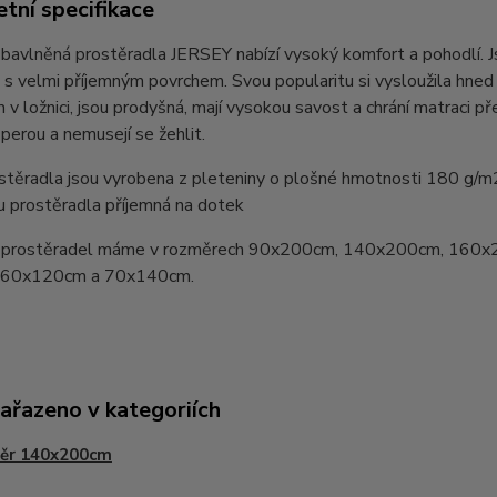
tní specifikace
bavlněná prostěradla JERSEY nabízí vysoký komfort a pohodlí. 
 s velmi příjemným povrchem. Svou popularitu si vysloužila hn
v ložnici, jsou prodyšná, mají vysokou savost a chrání matraci pře
perou a nemusejí se žehlit.
stěradla jsou vyrobena z pleteniny o plošné hmotnosti 180 g/m
u prostěradla příjemná na dotek
prostěradel máme v rozměrech 90x200cm, 140x200cm, 160x
y 60x120cm a 70x140cm.
zařazeno v kategoriích
ěr 140x200cm