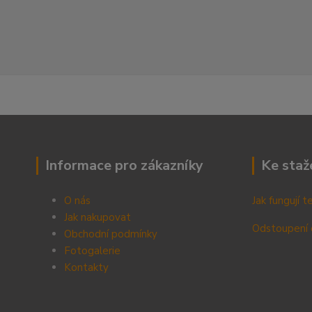
Informace pro zákazníky
Ke staž
O nás
Jak fungují 
Jak nakupovat
Odstoupení 
Obchodní podmínky
Fotogalerie
Kontak
ty