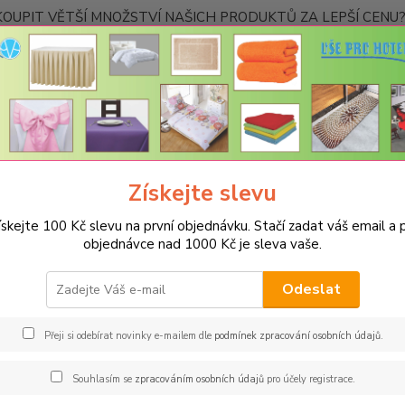
OUPIT VĚTŠÍ MNOŽSTVÍ NAŠICH PRODUKTŮ ZA LEPŠÍ CENU? K
Kontakty
Nevíte
Hledat
+420
Ponděl
Získejte slevu
PROSTĚRADLA
Bavlněné prostěradla JERSEY s gumou - 45 barev
R
 tmavě béžová
ískejte 100 Kč slevu na první objednávku. Stačí zadat váš email a p
objednávce nad 1000 Kč je sleva vaše.
něné prostěradlo JERSEY 140x2
vá
Odeslat
Gram
Přeji si odebírat novinky e-mailem dle
podmínek zpracování osobních údajů
.
Oblíbe
Souhlasím se
zpracováním osobních údajů
pro účely registrace.
pohodl