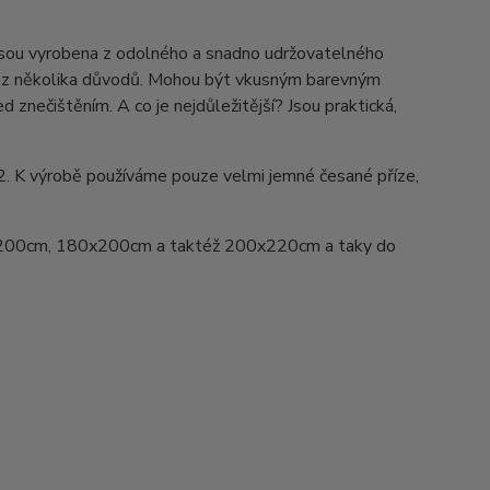
Jsou vyrobena z odolného a snadno udržovatelného
ed z několika důvodů. Mohou být vkusným barevným
d znečištěním. A co je nejdůležitější? Jsou praktická,
2. K výrobě používáme pouze velmi jemné česané příze,
200cm, 180x200cm a taktéž 200x220cm a taky do