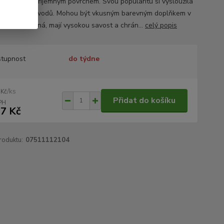
álu s velmi příjemným povrchem. Svou popularitu si vysloužila
 několika důvodů. Mohou být vkusným barevným doplňkem v
, jsou prodyšná, mají vysokou savost a chrán...
celý popis
tupnost
do týdne
/
ks
 Kč
Přidat do košíku
7 Kč
roduktu:
07511112104