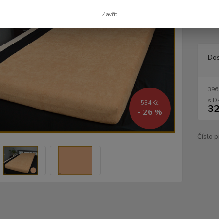
materi
hned z
Zavřít
ložnici
Dos
396
534 Kč
32
- 26 %
Číslo p