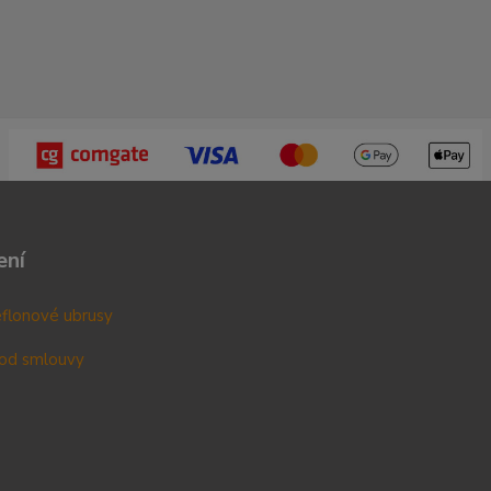
ení
teflonové ubrusy
od smlouvy