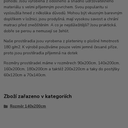
pohodlí. Jsou vyrobena z odolného a snadno udržovatelného
materiálu s velmi příjemným povrchem. Svou popularitu si
vysloužila hned z několika důvodů. Mohou být vkusným barevným
doplňkem v ložnici, jsou prodyšná, mají vysokou savost a chrání
matraci před znečištěním. A co je nejdůležitější? Jsou praktická,
dobře se perou a nemusejí se žehlit.
Naše prostěradla jsou vyrobena z pleteniny o plošné hmotnosti
180 g/m2. K výrobě používáme pouze velmi jemné česané příze,
proto jsou prostěradla příjemná na dotek
Rozměry prostěradel máme v rozměrech 90x200cm, 140x200cm,
160x200cm, 180x200cm a taktéž 200x220cm a taky do postýlky
60x120cm a 70x140cm.
Zboží zařazeno v kategoriích
Rozměr 140x200cm