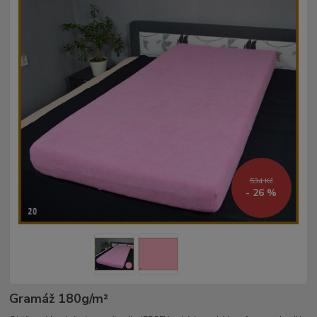
534 Kč
- 26 %
Gramáž 180g/m²­