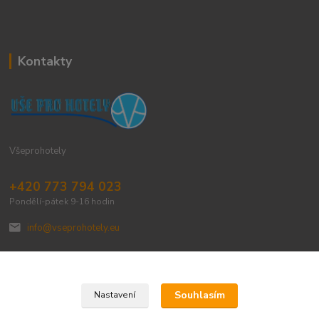
Kontakty
Všeprohotely
+420 773 794 023
Pondělí-pátek 9-16 hodin
info@vseprohotely.eu
Souhlasím
Nastavení
Upravit sběr cookies.