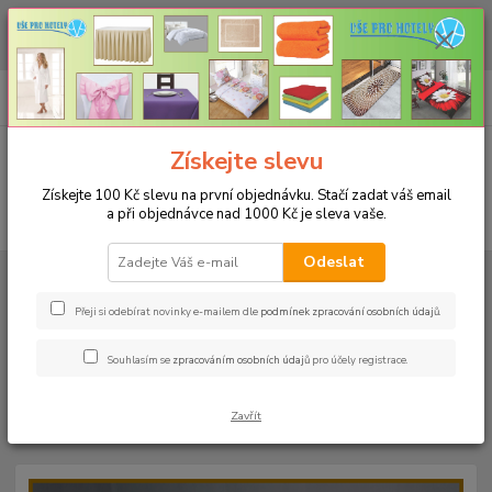
CHCETE NAKOUPIT VĚTŠÍ MNOŽSTVÍ NAŠICH PRODUKTŮ ZA LEPŠÍ
CENU? Klikněte ZDE
0
ks
+420 773 794 023
CZK
za
0 Kč
Pondělí-pátek 9-16 hodin
Menu
Získejte slevu
Získejte 100 Kč slevu na první objednávku. Stačí zadat váš email
a při objednávce nad 1000 Kč je sleva vaše.
Hledat
Odeslat
Úvod
PROSTĚRADLA
Bavlněné prostěradla JERSEY s gumou - 45 barev
Rozměr 140x200cm
Bavlněné prostěradlo JERSEY 140x200cm - barva
20 starorůžová
Přeji si odebírat novinky e-mailem dle
podmínek zpracování osobních údajů
.
Bavlněné prostěradlo JERSEY
Souhlasím se
zpracováním osobních údajů
pro účely registrace.
140x200cm - barva 20
Zavřít
starorůžová