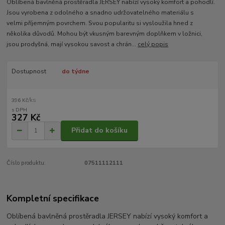
Oblíbená bavlněná prostěradla JERSEY nabízí vysoký komfort a pohodlí.
Jsou vyrobena z odolného a snadno udržovatelného materiálu s
velmi příjemným povrchem. Svou popularitu si vysloužila hned z
několika důvodů. Mohou být vkusným barevným doplňkem v ložnici,
jsou prodyšná, mají vysokou savost a chrán...
celý popis
Dostupnost
do týdne
/
ks
396 Kč
327 Kč
Přidat do košíku
Číslo produktu:
07511112111
Kompletní specifikace
Oblíbená bavlněná prostěradla JERSEY nabízí vysoký komfort a