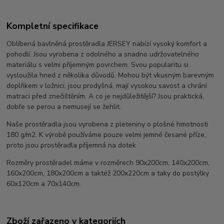
Kompletní specifikace
Oblíbená bavlněná prostěradla JERSEY nabízí vysoký komfort a
pohodlí. Jsou vyrobena z odolného a snadno udržovatelného
materiálu s velmi příjemným povrchem. Svou popularitu si
vysloužila hned z několika důvodů. Mohou být vkusným barevným
doplňkem v ložnici, jsou prodyšná, mají vysokou savost a chrání
matraci před znečištěním. A co je nejdůležitější? Jsou praktická,
dobře se perou a nemusejí se žehlit.
Naše prostěradla jsou vyrobena z pleteniny o plošné hmotnosti
180 g/m2. K výrobě používáme pouze velmi jemné česané příze,
proto jsou prostěradla příjemná na dotek
Rozměry prostěradel máme v rozměrech 90x200cm, 140x200cm,
160x200cm, 180x200cm a taktéž 200x220cm a taky do postýlky
60x120cm a 70x140cm.
Zboží zařazeno v kategoriích