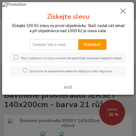
CHCETE NAKOUPIT VĚTŠÍ MNOŽSTVÍ NAŠICH PRODUKTŮ ZA LEPŠÍ
CENU? Klikněte ZDE
Získejte slevu
0
ks
+420 773 794 023
Získejte 100 Kč slevu na první objednávku. Stačí zadat váš email
CZK
za
0 Kč
Pondělí-pátek 9-16 hodin
a při objednávce nad 1000 Kč je sleva vaše.
Menu
Odeslat
Hledat
Přeji si odebírat novinky e-mailem dle
podmínek zpracování osobních údajů
.
Souhlasím se
zpracováním osobních údajů
pro účely registrace.
Úvod
PROSTĚRADLA
Bavlněné prostěradla JERSEY s gumou - 45 barev
Rozměr 140x200cm
Bavlněné prostěradlo JERSEY 140x200cm - barva
21 růžová
Zavřít
Bavlněné prostěradlo JERSEY
140x200cm - barva 21 růžová
534 Kč
- 26 %