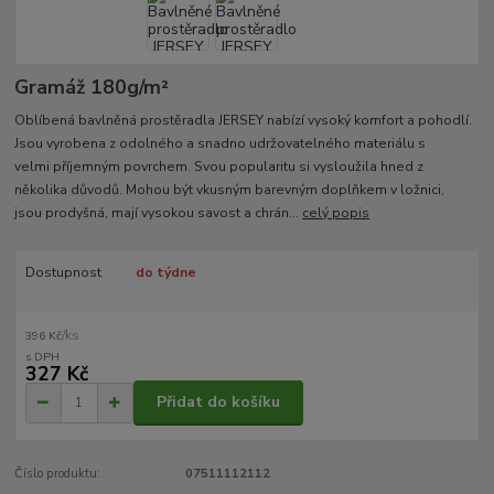
Gramáž 180g/m²­
Oblíbená bavlněná prostěradla JERSEY nabízí vysoký komfort a pohodlí.
Jsou vyrobena z odolného a snadno udržovatelného materiálu s
velmi příjemným povrchem. Svou popularitu si vysloužila hned z
několika důvodů. Mohou být vkusným barevným doplňkem v ložnici,
jsou prodyšná, mají vysokou savost a chrán...
celý popis
Dostupnost
do týdne
/
ks
396 Kč
327 Kč
Přidat do košíku
Číslo produktu:
07511112112