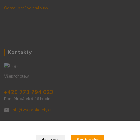
Odstoupení od smlouvy
Kontakty
Všeprohotely
+420 773 794 023
Pondělí-pátek 9-16 hodin
info@vseprohotely.eu
Souhlasím
Nastavení