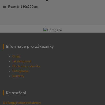
Rozměr 140x200cm
Informace pro zákazníky
O nás
Jak nakupovat
Obchodní podmínky
Fotogalerie
Kontak
ty
Ke stažení
Jak fungují teflonové ubrusy