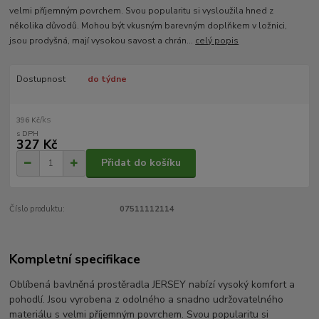
velmi příjemným povrchem. Svou popularitu si vysloužila hned z
několika důvodů. Mohou být vkusným barevným doplňkem v ložnici,
jsou prodyšná, mají vysokou savost a chrán...
celý popis
Dostupnost
do týdne
/
ks
396 Kč
327 Kč
Přidat do košíku
Číslo produktu:
07511112114
Kompletní specifikace
Oblíbená bavlněná prostěradla JERSEY nabízí vysoký komfort a
pohodlí. Jsou vyrobena z odolného a snadno udržovatelného
materiálu s velmi příjemným povrchem. Svou popularitu si