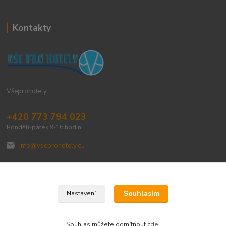
Kontakty
Všeprohotely
+420 773 794 023
Pondělí-pátek 9-16 hodin
info@vseprohotely.eu
Souhlasím
Nastavení
Upravit sběr cookies.
Souhlas můžete odmítnout
zde
.