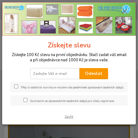
CHCETE NAKOUPIT VĚTŠÍ MNOŽSTVÍ NAŠICH PRODUKTŮ ZA LEPŠÍ
CENU? Klikněte ZDE
0
ks
+420 773 794 023
CZK
za
0 Kč
Pondělí-pátek 9-16 hodin
Menu
Získejte slevu
Získejte 100 Kč slevu na první objednávku. Stačí zadat váš email
a při objednávce nad 1000 Kč je sleva vaše.
Hledat
Odeslat
Úvod
PROSTĚRADLA
Bavlněné prostěradla JERSEY s gumou - 45 barev
Rozměr 140x200cm
Bavlněné prostěradlo JERSEY 140x200cm - barva
24 červená
Přeji si odebírat novinky e-mailem dle
podmínek zpracování osobních údajů
.
Bavlněné prostěradlo JERSEY
Souhlasím se
zpracováním osobních údajů
pro účely registrace.
140x200cm - barva 24 červená
Zavřít