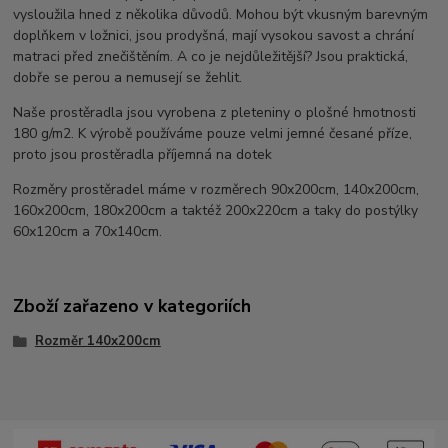
vysloužila hned z několika důvodů. Mohou být vkusným barevným
doplňkem v ložnici, jsou prodyšná, mají vysokou savost a chrání
matraci před znečištěním. A co je nejdůležitější? Jsou praktická,
dobře se perou a nemusejí se žehlit.
Naše prostěradla jsou vyrobena z pleteniny o plošné hmotnosti
180 g/m2. K výrobě používáme pouze velmi jemné česané příze,
proto jsou prostěradla příjemná na dotek
Rozměry prostěradel máme v rozměrech 90x200cm, 140x200cm,
160x200cm, 180x200cm a taktéž 200x220cm a taky do postýlky
60x120cm a 70x140cm.
Zboží zařazeno v kategoriích
Rozměr 140x200cm