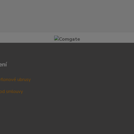
ení
teflonové ubrusy
od smlouvy