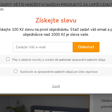
OUPIT VĚTŠÍ MNOŽSTVÍ NAŠICH PRODUKTŮ ZA LEPŠÍ CENU? K
Kontakty
Získejte slevu
ískejte 100 Kč slevu na první objednávku. Stačí zadat váš email a p
Nevíte
Hledat
objednávce nad 1000 Kč je sleva vaše.
+420
Ponděl
Odeslat
PROSTĚRADLA
Bavlněné prostěradla JERSEY s gumou - 45 barev
R
 světle modrá
Přeji si odebírat novinky e-mailem dle
podmínek zpracování osobních údajů
.
něné prostěradlo JERSEY 140x2
Souhlasím se
zpracováním osobních údajů
pro účely registrace.
rá
Zavřít
Gram
Oblíbe
pohodl