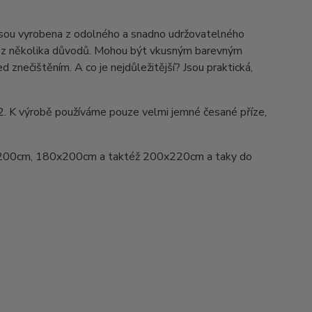
Jsou vyrobena z odolného a snadno udržovatelného
ed z několika důvodů. Mohou být vkusným barevným
d znečištěním. A co je nejdůležitější? Jsou praktická,
2. K výrobě používáme pouze velmi jemné česané příze,
200cm, 180x200cm a taktéž 200x220cm a taky do