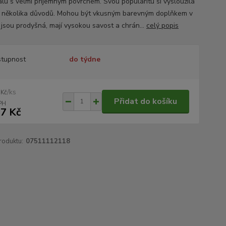
álu s velmi příjemným povrchem. Svou popularitu si vysloužila
 několika důvodů. Mohou být vkusným barevným doplňkem v
, jsou prodyšná, mají vysokou savost a chrán...
celý popis
tupnost
do týdne
/
ks
 Kč
Přidat do košíku
7 Kč
roduktu:
07511112118