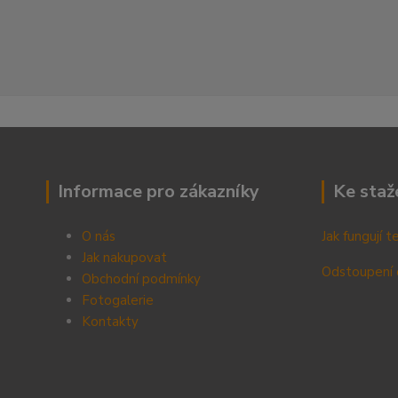
Informace pro zákazníky
Ke staž
O nás
Jak fungují 
Jak nakupovat
Odstoupení 
Obchodní podmínky
Fotogalerie
Kontak
ty