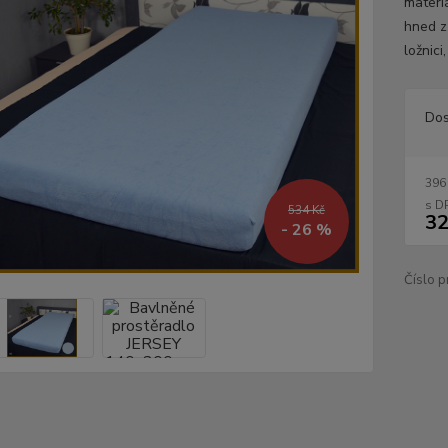
materi
hned z
ložnici
Dos
396
534 Kč
32
- 26 %
Číslo p