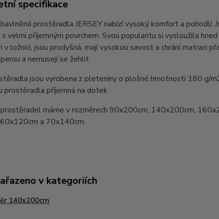
tní specifikace
bavlněná prostěradla JERSEY nabízí vysoký komfort a pohodlí. 
 s velmi příjemným povrchem. Svou popularitu si vysloužila hn
v ložnici, jsou prodyšná, mají vysokou savost a chrání matraci pře
perou a nemusejí se žehlit.
stěradla jsou vyrobena z pleteniny o plošné hmotnosti 180 g/m
u prostěradla příjemná na dotek
prostěradel máme v rozměrech 90x200cm, 140x200cm, 160x
y 60x120cm a 70x140cm.
zařazeno v kategoriích
ěr 140x200cm