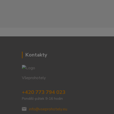
Kontakty
Všeprohotely
+420 773 794 023
Pondělí-pátek 9-16 hodin
info@vseprohotely.eu