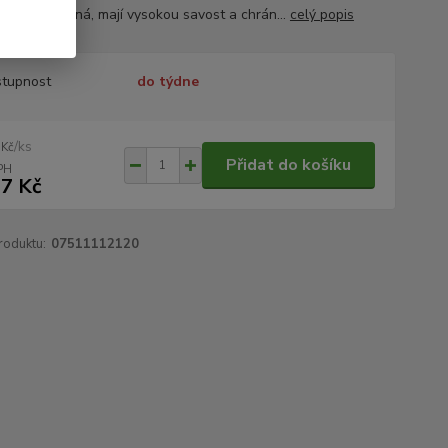
, jsou prodyšná, mají vysokou savost a chrán...
celý popis
tupnost
do týdne
/
ks
 Kč
Přidat do košíku
7 Kč
roduktu:
07511112120