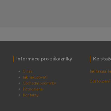
Informace pro zákazníky
Ke staž
O nás
Jak fungují 
Jak nakupovat
Odstoupení 
Obchodní podmínky
Fotogalerie
Kontak
ty