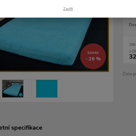
ložnici
Zavřít
Dos
396
534 Kč
32
- 26 %
Číslo p
tní specifikace