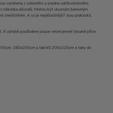
Jsou vyrobena z odolného a snadno udržovatelného
ed z několika důvodů. Mohou být vkusným barevným
d znečištěním. A co je nejdůležitější? Jsou praktická,
2. K výrobě používáme pouze velmi jemné česané příze,
200cm, 180x200cm a taktéž 200x220cm a taky do