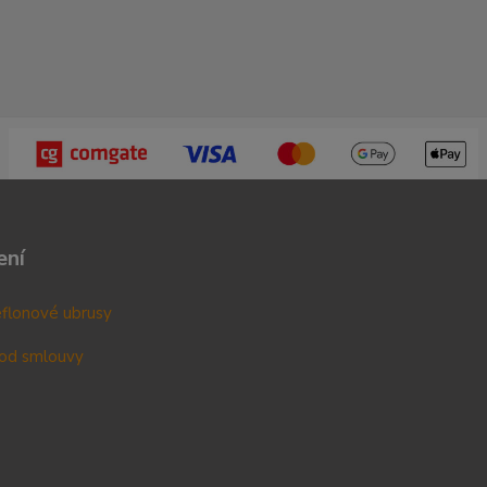
ení
teflonové ubrusy
od smlouvy