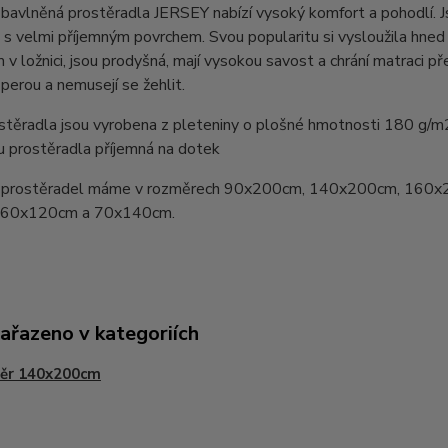
bavlněná prostěradla JERSEY nabízí vysoký komfort a pohodlí. 
 s velmi příjemným povrchem. Svou popularitu si vysloužila hn
v ložnici, jsou prodyšná, mají vysokou savost a chrání matraci pře
perou a nemusejí se žehlit.
stěradla jsou vyrobena z pleteniny o plošné hmotnosti 180 g/m
u prostěradla příjemná na dotek
prostěradel máme v rozměrech 90x200cm, 140x200cm, 160x
y 60x120cm a 70x140cm.
zařazeno v kategoriích
ěr 140x200cm