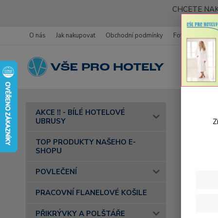
CHCETE NAK
O nás
Jak nakupovat
Obchodní podmínky
Fotogalerie
Úvod
AKCE !! - BÍLÉ HOTELOVÉ
- barva 30
UBRUSY
Z
Bavl
TOP PRODUKTY NAŠEHO E-
SHOPU
POVLEČENÍ
PRACOVNÍ FLANELOVÉ KOŠILE
PŘIKRÝVKY A POLŠTÁŘE