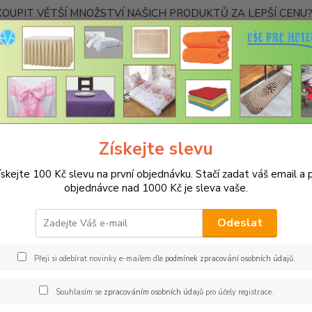
OUPIT VĚTŠÍ MNOŽSTVÍ NAŠICH PRODUKTŮ ZA LEPŠÍ CENU? K
Kontakty
Nevíte
Hledat
+420
Ponděl
Získejte slevu
PROSTĚRADLA
Bavlněné prostěradla JERSEY s gumou - 45 barev
R
 tyrkysová
ískejte 100 Kč slevu na první objednávku. Stačí zadat váš email a p
objednávce nad 1000 Kč je sleva vaše.
něné prostěradlo JERSEY 140x2
Odeslat
Gram
Oblíbe
Přeji si odebírat novinky e-mailem dle
podmínek zpracování osobních údajů
.
pohodl
materi
Souhlasím se
zpracováním osobních údajů
pro účely registrace.
hned z