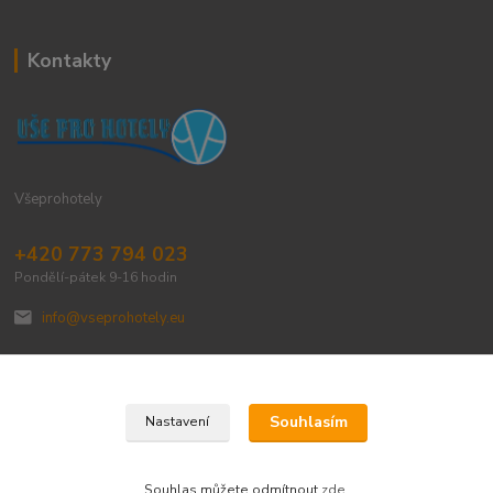
Kontakty
Všeprohotely
+420 773 794 023
Pondělí-pátek 9-16 hodin
info@vseprohotely.eu
Souhlasím
Nastavení
Upravit sběr cookies.
Souhlas můžete odmítnout
zde
.