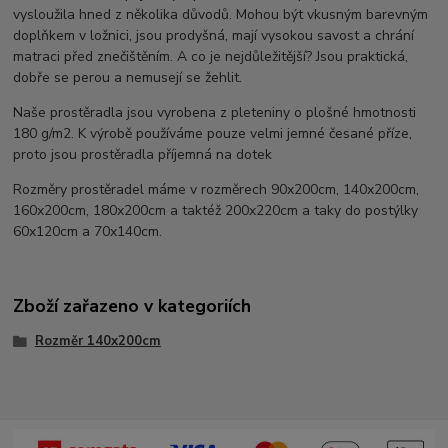
vysloužila hned z několika důvodů. Mohou být vkusným barevným
doplňkem v ložnici, jsou prodyšná, mají vysokou savost a chrání
matraci před znečištěním. A co je nejdůležitější? Jsou praktická,
dobře se perou a nemusejí se žehlit.
Naše prostěradla jsou vyrobena z pleteniny o plošné hmotnosti
180 g/m2. K výrobě používáme pouze velmi jemné česané příze,
proto jsou prostěradla příjemná na dotek
Rozměry prostěradel máme v rozměrech 90x200cm, 140x200cm,
160x200cm, 180x200cm a taktéž 200x220cm a taky do postýlky
60x120cm a 70x140cm.
Zboží zařazeno v kategoriích
Rozměr 140x200cm