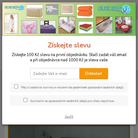
CHCETE NAKOUPIT VĚTŠÍ MNOŽSTVÍ NAŠICH PRODUKTŮ ZA LEPŠÍ
CENU? Klikněte ZDE
0
ks
+420 773 794 023
CZK
za
0 Kč
Pondělí-pátek 9-16 hodin
Menu
Získejte slevu
Získejte 100 Kč slevu na první objednávku. Stačí zadat váš email
a při objednávce nad 1000 Kč je sleva vaše.
Hledat
Odeslat
Úvod
PROSTĚRADLA
Bavlněné prostěradla JERSEY s gumou - 45 barev
Rozměr 140x200cm
Bavlněné prostěradlo JERSEY 140x200cm - barva
36 lila
Přeji si odebírat novinky e-mailem dle
podmínek zpracování osobních údajů
.
Bavlněné prostěradlo JERSEY
Souhlasím se
zpracováním osobních údajů
pro účely registrace.
140x200cm - barva 36 lila
Zavřít