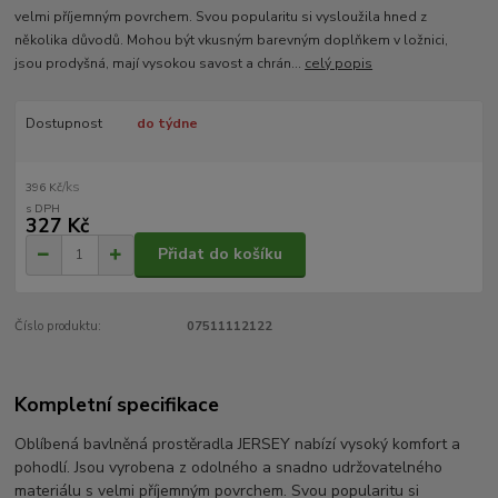
velmi příjemným povrchem. Svou popularitu si vysloužila hned z
několika důvodů. Mohou být vkusným barevným doplňkem v ložnici,
jsou prodyšná, mají vysokou savost a chrán...
celý popis
Dostupnost
do týdne
/
ks
396 Kč
327 Kč
Přidat do košíku
Číslo produktu:
07511112122
Kompletní specifikace
Oblíbená bavlněná prostěradla JERSEY nabízí vysoký komfort a
pohodlí. Jsou vyrobena z odolného a snadno udržovatelného
materiálu s velmi příjemným povrchem. Svou popularitu si