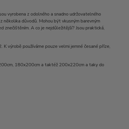
Jsou vyrobena z odolného a snadno udržovatelného
ed z několika důvodů. Mohou být vkusným barevným
d znečištěním. A co je nejdůležitější? Jsou praktická,
2. K výrobě používáme pouze velmi jemné česané příze,
200cm, 180x200cm a taktéž 200x220cm a taky do