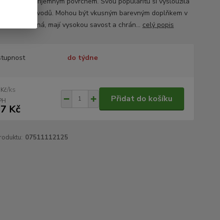
álu s velmi příjemným povrchem. Svou popularitu si vysloužila
 několika důvodů. Mohou být vkusným barevným doplňkem v
, jsou prodyšná, mají vysokou savost a chrán...
celý popis
tupnost
do týdne
/
ks
 Kč
Přidat do košíku
7 Kč
roduktu:
07511112125