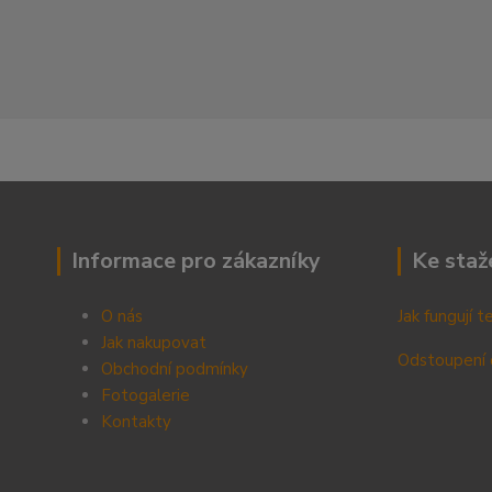
Informace pro zákazníky
Ke staž
O nás
Jak fungují 
Jak nakupovat
Odstoupení 
Obchodní podmínky
Fotogalerie
Kontak
ty