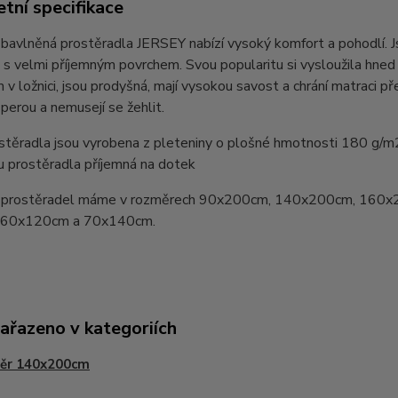
tní specifikace
bavlněná prostěradla JERSEY nabízí vysoký komfort a pohodlí. 
 s velmi příjemným povrchem. Svou popularitu si vysloužila hn
v ložnici, jsou prodyšná, mají vysokou savost a chrání matraci pře
perou a nemusejí se žehlit.
stěradla jsou vyrobena z pleteniny o plošné hmotnosti 180 g/m
u prostěradla příjemná na dotek
prostěradel máme v rozměrech 90x200cm, 140x200cm, 160x
y 60x120cm a 70x140cm.
zařazeno v kategoriích
ěr 140x200cm