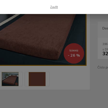
materi
hned z
Zavřít
ložnici
Dos
396
534 Kč
32
- 26 %
Číslo p