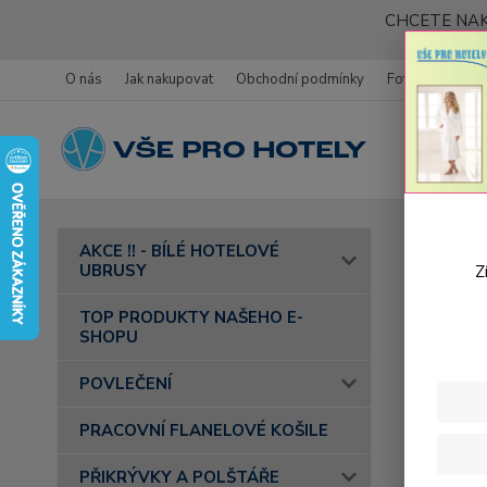
CHCETE NAK
O nás
Jak nakupovat
Obchodní podmínky
Fotogalerie
Úvod
AKCE !! - BÍLÉ HOTELOVÉ
- barva 42
UBRUSY
Z
Bavl
TOP PRODUKTY NAŠEHO E-
SHOPU
hně
POVLEČENÍ
PRACOVNÍ FLANELOVÉ KOŠILE
PŘIKRÝVKY A POLŠTÁŘE