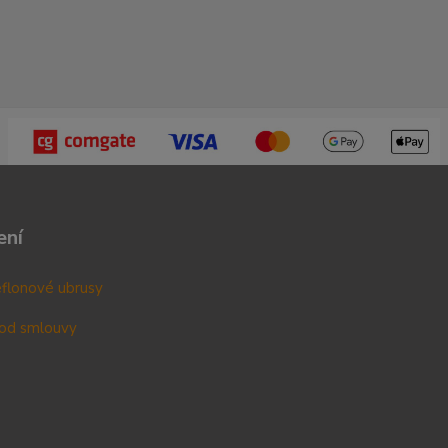
ení
teflonové ubrusy
od smlouvy