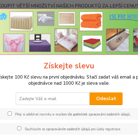
OUPIT VĚTŠÍ MNOŽSTVÍ NAŠICH PRODUKTŮ ZA LEPŠÍ CENU? K
Kontakty
Nevíte
Hledat
+420
Ponděl
Získejte slevu
PROSTĚRADLA
Bavlněné prostěradla JERSEY s gumou - 45 barev
R
 tmavě hnědá
ískejte 100 Kč slevu na první objednávku. Stačí zadat váš email a p
objednávce nad 1000 Kč je sleva vaše.
něné prostěradlo JERSEY 140x2
dá
Odeslat
Gram
Přeji si odebírat novinky e-mailem dle
podmínek zpracování osobních údajů
.
Oblíbe
Souhlasím se
zpracováním osobních údajů
pro účely registrace.
pohodl