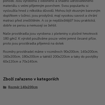
pohodlí. Jsou vyrobena z odolného a snadno udržovatelného
materiálu s velmi příjemným povrchem. Svou popularitu si
vysloužila hned z několika důvodů. Mohou být vkusným barevným
doplňkem v ložnici, jsou prodyšná, mají vysokou savost a chrání
matraci před znečištěním. A co je nejdůležitější? Jsou praktická,
dobře se perou a nemusejí se žehlit.
Naše prostěradla jsou vyrobena z pleteniny o plošné hmotnosti
180 g/m2. K výrobě používáme pouze velmi jemné česané příze,
proto jsou prostěradla příjemná na dotek
Rozměry prostěradel máme v rozměrech 90x200cm, 140x200cm,
160x200cm, 180x200cm a taktéž 200x220cm a taky do postýlky
60x120cm a 70x140cm.
Zboží zařazeno v kategoriích
Rozměr 140x200cm