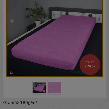
534 Kč
- 26 %
Gramáž 180g/m²­