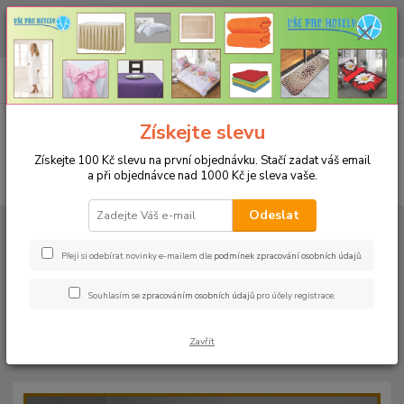
CHCETE NAKOUPIT VĚTŠÍ MNOŽSTVÍ NAŠICH PRODUKTŮ ZA LEPŠÍ
CENU? Klikněte ZDE
0
ks
+420 773 794 023
CZK
za
0 Kč
Pondělí-pátek 9-16 hodin
Menu
Získejte slevu
Získejte 100 Kč slevu na první objednávku. Stačí zadat váš email
a při objednávce nad 1000 Kč je sleva vaše.
Hledat
Odeslat
Úvod
PROSTĚRADLA
Bavlněné prostěradla JERSEY s gumou - 45 barev
Rozměr 140x200cm
Bavlněné prostěradlo JERSEY 140x200cm - barva
62 tmavě růžová
Přeji si odebírat novinky e-mailem dle
podmínek zpracování osobních údajů
.
Bavlněné prostěradlo JERSEY
Souhlasím se
zpracováním osobních údajů
pro účely registrace.
140x200cm - barva 62 tmavě
Zavřít
růžová