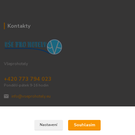
Kontakty
Všeprohotely
+420 773 794 023
Pondělí-pátek 9-16 hodin
info@vseprohotely.eu
Souhlasím
Nastavení
Upravit sběr cookies.