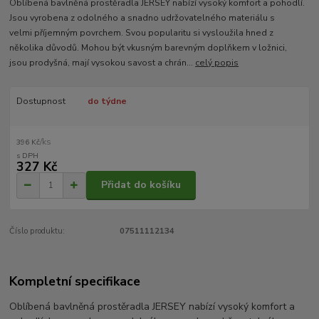
Oblíbená bavlněná prostěradla JERSEY nabízí vysoký komfort a pohodlí.
Jsou vyrobena z odolného a snadno udržovatelného materiálu s
velmi příjemným povrchem. Svou popularitu si vysloužila hned z
několika důvodů. Mohou být vkusným barevným doplňkem v ložnici,
jsou prodyšná, mají vysokou savost a chrán...
celý popis
Dostupnost
do týdne
/
ks
396 Kč
327 Kč
Přidat do košíku
Číslo produktu:
07511112134
Kompletní specifikace
Oblíbená bavlněná prostěradla JERSEY nabízí vysoký komfort a