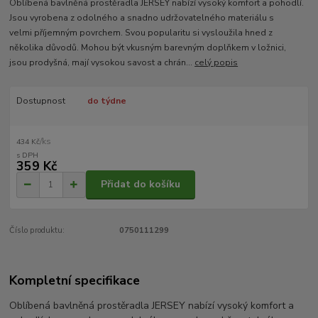
Oblíbená bavlněná prostěradla JERSEY nabízí vysoký komfort a pohodlí.
Jsou vyrobena z odolného a snadno udržovatelného materiálu s
velmi příjemným povrchem. Svou popularitu si vysloužila hned z
několika důvodů. Mohou být vkusným barevným doplňkem v ložnici,
jsou prodyšná, mají vysokou savost a chrán...
celý popis
Dostupnost
do týdne
/
ks
434 Kč
359 Kč
Přidat do košíku
Číslo produktu:
0750111299
Kompletní specifikace
Oblíbená bavlněná prostěradla JERSEY nabízí vysoký komfort a