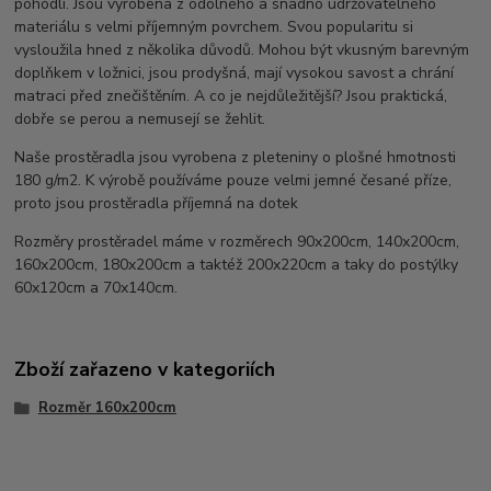
pohodlí. Jsou vyrobena z odolného a snadno udržovatelného
materiálu s velmi příjemným povrchem. Svou popularitu si
vysloužila hned z několika důvodů. Mohou být vkusným barevným
doplňkem v ložnici, jsou prodyšná, mají vysokou savost a chrání
matraci před znečištěním. A co je nejdůležitější? Jsou praktická,
dobře se perou a nemusejí se žehlit.
Naše prostěradla jsou vyrobena z pleteniny o plošné hmotnosti
180 g/m2. K výrobě používáme pouze velmi jemné česané příze,
proto jsou prostěradla příjemná na dotek
Rozměry prostěradel máme v rozměrech 90x200cm, 140x200cm,
160x200cm, 180x200cm a taktéž 200x220cm a taky do postýlky
60x120cm a 70x140cm.
Zboží zařazeno v kategoriích
Rozměr 160x200cm