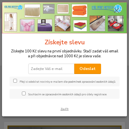
CHCETE NAKOUPIT VĚTŠÍ MNOŽSTVÍ NAŠICH PRODUKTŮ ZA LEPŠÍ
CENU? Klikněte ZDE
0
ks
+420 773 794 023
CZK
za
0 Kč
Pondělí-pátek 9-16 hodin
Menu
Získejte slevu
Získejte 100 Kč slevu na první objednávku. Stačí zadat váš email
a při objednávce nad 1000 Kč je sleva vaše.
Hledat
Odeslat
Úvod
PROSTĚRADLA
Bavlněné prostěradla JERSEY s gumou - 45 barev
Rozměr 160x200cm
Bavlněné prostěradlo JERSEY 160x200cm - barva
05 světle oranžová
Přeji si odebírat novinky e-mailem dle
podmínek zpracování osobních údajů
.
Bavlněné prostěradlo JERSEY
Souhlasím se
zpracováním osobních údajů
pro účely registrace.
160x200cm - barva 05 světle
Zavřít
oranžová