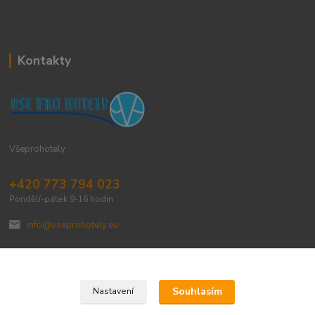
Kontakty
Všeprohotely
+420 773 794 023
Pondělí-pátek 9-16 hodin
info@vseprohotely.eu
Souhlasím
Nastavení
Upravit sběr cookies.