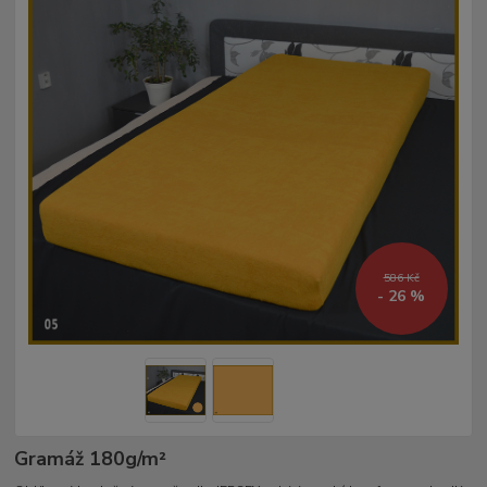
586 Kč
- 26 %
Gramáž 180g/m²­