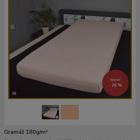
586 Kč
- 26 %
Gramáž 180g/m²­