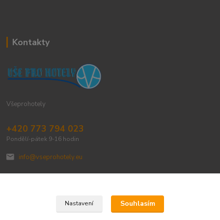
Kontakty
Všeprohotely
+420 773 794 023
Pondělí-pátek 9-16 hodin
info@vseprohotely.eu
Souhlasím
Nastavení
Upravit sběr cookies.