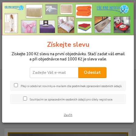
CHCETE NAKOUPIT VĚTŠÍ MNOŽSTVÍ NAŠICH PRODUKTŮ ZA LEPŠÍ
CENU? Klikněte ZDE
0
ks
+420 773 794 023
CZK
za
0 Kč
Pondělí-pátek 9-16 hodin
Menu
Získejte slevu
Získejte 100 Kč slevu na první objednávku. Stačí zadat váš email
a při objednávce nad 1000 Kč je sleva vaše.
Hledat
Odeslat
Úvod
PROSTĚRADLA
Bavlněné prostěradla JERSEY s gumou - 45 barev
Rozměr 160x200cm
Bavlněné prostěradlo JERSEY 160x200cm - barva
06 meruňková
Přeji si odebírat novinky e-mailem dle
podmínek zpracování osobních údajů
.
Bavlněné prostěradlo JERSEY
Souhlasím se
zpracováním osobních údajů
pro účely registrace.
160x200cm - barva 06
Zavřít
meruňková