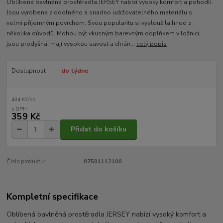
Oblíbená bavlněná prostěradla JERSEY nabízí vysoký komfort a pohodlí.
Jsou vyrobena z odolného a snadno udržovatelného materiálu s
velmi příjemným povrchem. Svou popularitu si vysloužila hned z
několika důvodů. Mohou být vkusným barevným doplňkem v ložnici,
jsou prodyšná, mají vysokou savost a chrán...
celý popis
Dostupnost
do týdne
/
ks
434 Kč
359 Kč
Přidat do košíku
Číslo produktu:
07501112100
Kompletní specifikace
Oblíbená bavlněná prostěradla JERSEY nabízí vysoký komfort a