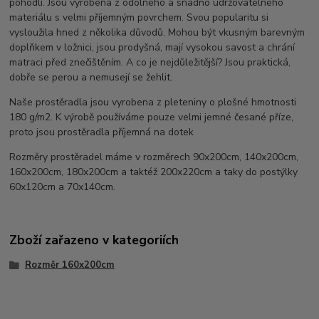
pohodlí. Jsou vyrobena z odolného a snadno udržovatelného
materiálu s velmi příjemným povrchem. Svou popularitu si
vysloužila hned z několika důvodů. Mohou být vkusným barevným
doplňkem v ložnici, jsou prodyšná, mají vysokou savost a chrání
matraci před znečištěním. A co je nejdůležitější? Jsou praktická,
dobře se perou a nemusejí se žehlit.
Naše prostěradla jsou vyrobena z pleteniny o plošné hmotnosti
180 g/m2. K výrobě používáme pouze velmi jemné česané příze,
proto jsou prostěradla příjemná na dotek
Rozměry prostěradel máme v rozměrech 90x200cm, 140x200cm,
160x200cm, 180x200cm a taktéž 200x220cm a taky do postýlky
60x120cm a 70x140cm.
Zboží zařazeno v kategoriích
Rozměr 160x200cm