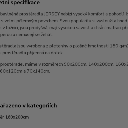
tní specifikace
bavlněná prostěradla JERSEY nabízí vysoký komfort a pohodlí. 
 s velmi příjemným povrchem. Svou popularitu si vysloužila hn
v ložnici, jsou prodyšná, mají vysokou savost a chrání matraci pře
perou a nemusejí se žehlit.
stěradla jsou vyrobena z pleteniny o plošné hmotnosti 180 g/m
u prostěradla příjemná na dotek
prostěradel máme v rozměrech 90x200cm, 140x200cm, 160x
y 60x120cm a 70x140cm.
zařazeno v kategoriích
ěr 160x200cm