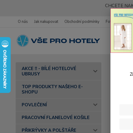
CHCETE NAK
O nás
Jak nakupovat
Obchodní podmínky
Fotogalerie
Úvod
AKCE !! - BÍLÉ HOTELOVÉ
- barva 16
UBRUSY
Z
Bavl
TOP PRODUKTY NAŠEHO E-
SHOPU
zele
POVLEČENÍ
PRACOVNÍ FLANELOVÉ KOŠILE
PŘIKRÝVKY A POLŠTÁŘE