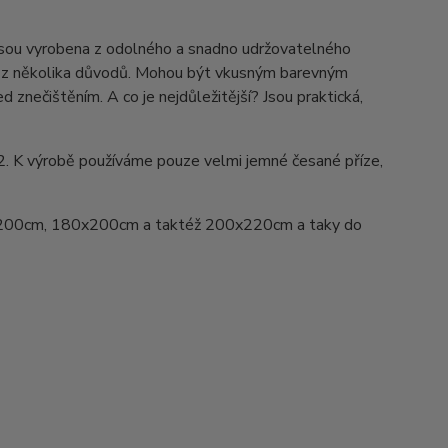
Jsou vyrobena z odolného a snadno udržovatelného
ed z několika důvodů. Mohou být vkusným barevným
d znečištěním. A co je nejdůležitější? Jsou praktická,
2. K výrobě používáme pouze velmi jemné česané příze,
200cm, 180x200cm a taktéž 200x220cm a taky do