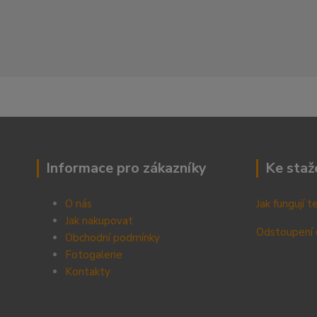
Informace pro zákazníky
Ke staž
O nás
Jak fungují 
Jak nakupovat
Odstoupení 
Obchodní podmínky
Fotogalerie
Kontak
ty