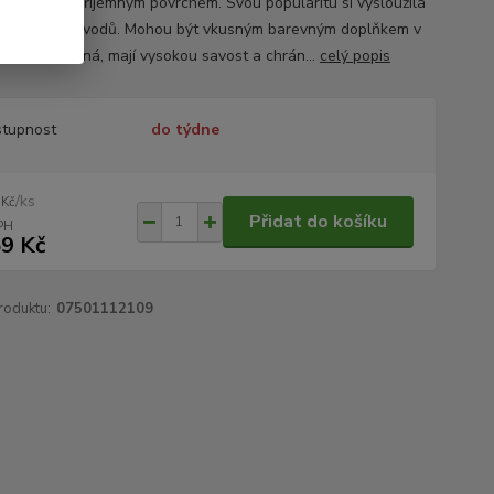
álu s velmi příjemným povrchem. Svou popularitu si vysloužila
 několika důvodů. Mohou být vkusným barevným doplňkem v
, jsou prodyšná, mají vysokou savost a chrán...
celý popis
tupnost
do týdne
/
ks
 Kč
Přidat do košíku
9 Kč
roduktu:
07501112109