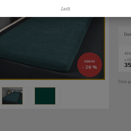
materi
hned z
Zavřít
ložnici
Dos
434
586 Kč
35
- 26 %
Číslo p