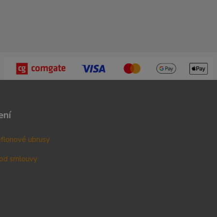
ení
teflonové ubrusy
od smlouvy