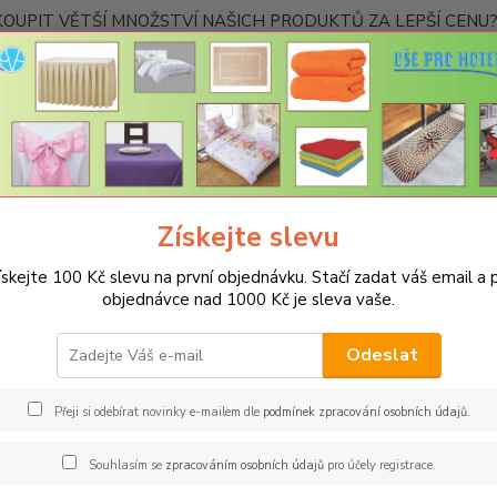
OUPIT VĚTŠÍ MNOŽSTVÍ NAŠICH PRODUKTŮ ZA LEPŠÍ CENU? K
Kontakty
Nevíte
Hledat
+420
Ponděl
Získejte slevu
PROSTĚRADLA
Bavlněné prostěradla JERSEY s gumou - 45 barev
R
 lahvově zelená
ískejte 100 Kč slevu na první objednávku. Stačí zadat váš email a p
objednávce nad 1000 Kč je sleva vaše.
něné prostěradlo JERSEY 160x2
ná
Odeslat
Gram
Přeji si odebírat novinky e-mailem dle
podmínek zpracování osobních údajů
.
Oblíbe
Souhlasím se
zpracováním osobních údajů
pro účely registrace.
pohodl