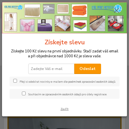
CHCETE NAKOUPIT VĚTŠÍ MNOŽSTVÍ NAŠICH PRODUKTŮ ZA LEPŠÍ
CENU? Klikněte ZDE
0
ks
+420 773 794 023
CZK
za
0 Kč
Pondělí-pátek 9-16 hodin
Menu
Získejte slevu
Získejte 100 Kč slevu na první objednávku. Stačí zadat váš email
a při objednávce nad 1000 Kč je sleva vaše.
Hledat
Odeslat
Úvod
PROSTĚRADLA
Bavlněné prostěradla JERSEY s gumou - 45 barev
Rozměr 160x200cm
Bavlněné prostěradlo JERSEY 160x200cm - barva
40 terrakota
Přeji si odebírat novinky e-mailem dle
podmínek zpracování osobních údajů
.
Bavlněné prostěradlo JERSEY
Souhlasím se
zpracováním osobních údajů
pro účely registrace.
160x200cm - barva 40 terrakota
Zavřít