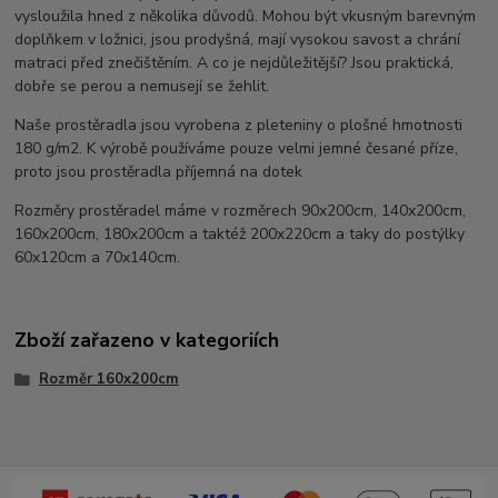
vysloužila hned z několika důvodů. Mohou být vkusným barevným
doplňkem v ložnici, jsou prodyšná, mají vysokou savost a chrání
matraci před znečištěním. A co je nejdůležitější? Jsou praktická,
dobře se perou a nemusejí se žehlit.
Naše prostěradla jsou vyrobena z pleteniny o plošné hmotnosti
180 g/m2. K výrobě používáme pouze velmi jemné česané příze,
proto jsou prostěradla příjemná na dotek
Rozměry prostěradel máme v rozměrech 90x200cm, 140x200cm,
160x200cm, 180x200cm a taktéž 200x220cm a taky do postýlky
60x120cm a 70x140cm.
Zboží zařazeno v kategoriích
Rozměr 160x200cm