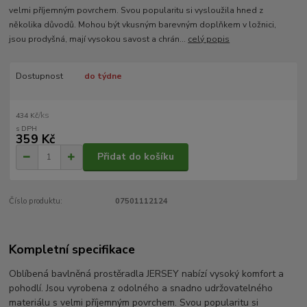
velmi příjemným povrchem. Svou popularitu si vysloužila hned z
několika důvodů. Mohou být vkusným barevným doplňkem v ložnici,
jsou prodyšná, mají vysokou savost a chrán...
celý popis
Dostupnost
do týdne
/
ks
434 Kč
359 Kč
Přidat do košíku
Číslo produktu:
07501112124
Kompletní specifikace
Oblíbená bavlněná prostěradla JERSEY nabízí vysoký komfort a
pohodlí. Jsou vyrobena z odolného a snadno udržovatelného
materiálu s velmi příjemným povrchem. Svou popularitu si