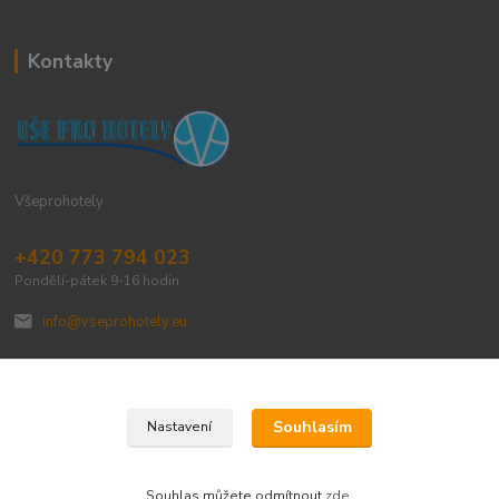
Kontakty
Všeprohotely
+420 773 794 023
Pondělí-pátek 9-16 hodin
info@vseprohotely.eu
Souhlasím
Nastavení
Upravit sběr cookies.
Souhlas můžete odmítnout
zde
.