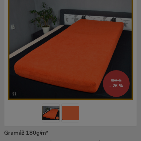
586 Kč
- 26 %
Gramáž 180g/m²­