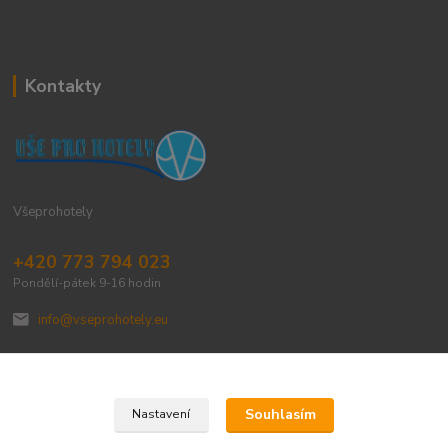
Kontakty
Všeprohotely
+420 773 794 023
Pondělí-pátek 9-16 hodin
info@vseprohotely.eu
Souhlasím
Nastavení
Upravit sběr cookies.