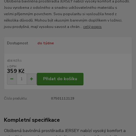
Oblíbená bavlněná prostěradla JERSEY nabízí vysoký komfort a pohodlí.
Jsou vyrobena z odolného a snadno udržovatelného materiálu s
velmi příjemným povrchem. Svou popularitu si vysloužila hned z
několika důvodů. Mohou být vkusným barevným doplňkem v ložnici,
jsou prodyšná, mají vysokou savost a chrán...
celý popis
Dostupnost
do týdne
/
ks
434 Kč
359 Kč
Přidat do košíku
Číslo produktu:
07501112129
Kompletní specifikace
Oblíbená bavlněná prostěradla JERSEY nabízí vysoký komfort a