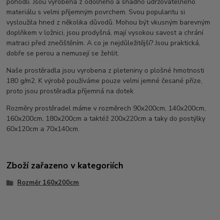
pohodlí. Jsou vyrobena z odolného a snadno udržovatelného
materiálu s velmi příjemným povrchem. Svou popularitu si
vysloužila hned z několika důvodů. Mohou být vkusným barevným
doplňkem v ložnici, jsou prodyšná, mají vysokou savost a chrání
matraci před znečištěním. A co je nejdůležitější? Jsou praktická,
dobře se perou a nemusejí se žehlit.
Naše prostěradla jsou vyrobena z pleteniny o plošné hmotnosti
180 g/m2. K výrobě používáme pouze velmi jemné česané příze,
proto jsou prostěradla příjemná na dotek
Rozměry prostěradel máme v rozměrech 90x200cm, 140x200cm,
160x200cm, 180x200cm a taktéž 200x220cm a taky do postýlky
60x120cm a 70x140cm.
Zboží zařazeno v kategoriích
Rozměr 160x200cm