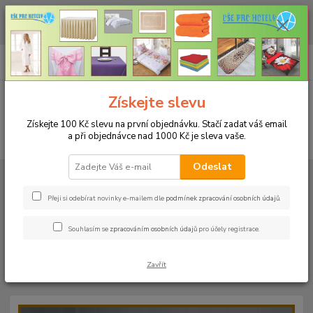
CHCETE NAKOUPIT VĚTŠÍ MNOŽSTVÍ NAŠICH PRODUKTŮ ZA LEPŠÍ
CENU? Klikněte ZDE
0
ks
+420 773 794 023
CZK
za
0 Kč
Pondělí-pátek 9-16 hodin
Menu
Získejte slevu
Získejte 100 Kč slevu na první objednávku. Stačí zadat váš email
a při objednávce nad 1000 Kč je sleva vaše.
Hledat
Odeslat
Úvod
PROSTĚRADLA
Bavlněné prostěradla JERSEY s gumou - 45 barev
Rozměr 160x200cm
Bavlněné prostěradlo JERSEY 160x200cm - barva
52 mandarinka
Přeji si odebírat novinky e-mailem dle
podmínek zpracování osobních údajů
.
Bavlněné prostěradlo JERSEY
Souhlasím se
zpracováním osobních údajů
pro účely registrace.
160x200cm - barva 52
Zavřít
mandarinka