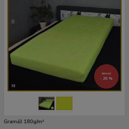
586 Kč
- 26 %
Gramáž 180g/m²­