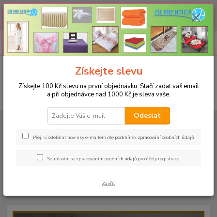
CHCETE NAKOUPIT VĚTŠÍ MNOŽSTVÍ NAŠICH PRODUKTŮ ZA LEPŠÍ
CENU? Klikněte ZDE
0
ks
+420 773 794 023
CZK
za
0 Kč
Pondělí-pátek 9-16 hodin
Menu
Získejte slevu
Získejte 100 Kč slevu na první objednávku. Stačí zadat váš email
a při objednávce nad 1000 Kč je sleva vaše.
Hledat
Odeslat
Úvod
PROSTĚRADLA
Bavlněné prostěradla JERSEY s gumou - 45 barev
Rozměr 160x200cm
Bavlněné prostěradlo JERSEY 160x200cm - barva
58 světle zelená
Přeji si odebírat novinky e-mailem dle
podmínek zpracování osobních údajů
.
Bavlněné prostěradlo JERSEY
Souhlasím se
zpracováním osobních údajů
pro účely registrace.
160x200cm - barva 58 světle
Zavřít
zelená