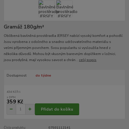
Gramáž 180g/m²­
Oblíbená bavlněná prostěradla JERSEY nabízí vysoký komfort a pohodlí.
Jsou vyrobena z odolného a snadno udržovatelného materiálu s
velmi příjemným povrchem. Svou popularitu si vysloužila hned z
několika důvodů. Mohou být vkusným barevným doplňkem v ložnici,
jsou prodyšná, mají vysokou savost a chrán...
celý popis
Dostupnost
do týdne
/
ks
434 Kč
359 Kč
Přidat do košíku
Číslo produktu:
07501112141