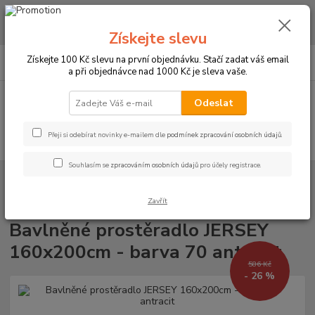
CHCETE NAKOUPIT VĚTŠÍ MNOŽSTVÍ NAŠICH PRODUKTŮ ZA LEPŠÍ
CENU? Klikněte ZDE
Získejte slevu
0
ks
+420 773 794 023
Získejte 100 Kč slevu na první objednávku. Stačí zadat váš email
CZK
za
0 Kč
Pondělí-pátek 9-16 hodin
a při objednávce nad 1000 Kč je sleva vaše.
Menu
Odeslat
Přeji si odebírat novinky e-mailem dle
podmínek zpracování osobních údajů
.
Hledat
Souhlasím se
zpracováním osobních údajů
pro účely registrace.
Úvod
PROSTĚRADLA
Bavlněné prostěradla JERSEY s gumou - 45 barev
Rozměr 160x200cm
Bavlněné prostěradlo JERSEY 160x200cm - barva
70 antracit
Zavřít
Bavlněné prostěradlo JERSEY
160x200cm - barva 70 antracit
586 Kč
- 26 %