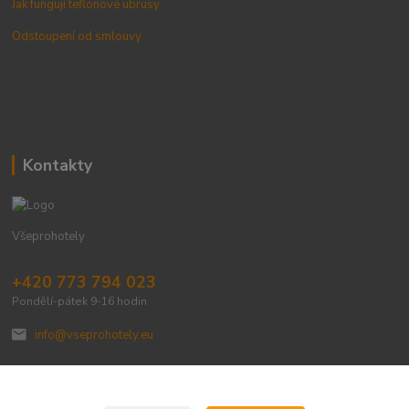
Jak fungují teflonové ubrusy
Odstoupení od smlouvy
Kontakty
Všeprohotely
+420 773 794 023
Pondělí-pátek 9-16 hodin
info@vseprohotely.eu