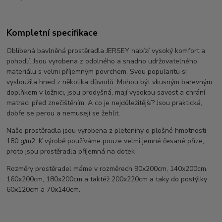
Kompletní specifikace
Oblíbená bavlněná prostěradla JERSEY nabízí vysoký komfort a
pohodlí. Jsou vyrobena z odolného a snadno udržovatelného
materiálu s velmi příjemným povrchem. Svou popularitu si
vysloužila hned z několika důvodů. Mohou být vkusným barevným
doplňkem v ložnici, jsou prodyšná, mají vysokou savost a chrání
matraci před znečištěním. A co je nejdůležitější? Jsou praktická,
dobře se perou a nemusejí se žehlit.
Naše prostěradla jsou vyrobena z pleteniny o plošné hmotnosti
180 g/m2. K výrobě používáme pouze velmi jemné česané příze,
proto jsou prostěradla příjemná na dotek
Rozměry prostěradel máme v rozměrech 90x200cm, 140x200cm,
160x200cm, 180x200cm a taktéž 200x220cm a taky do postýlky
60x120cm a 70x140cm.