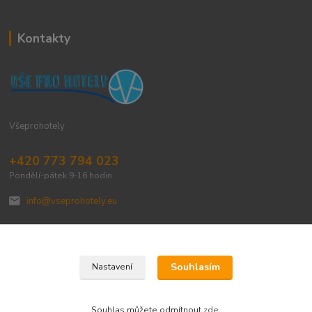
Kontakty
Všeprohotely
+420 773 794 023
Pondělí-pátek 9-16 hodin
info@vseprohotely.eu
Souhlasím
Nastavení
Upravit sběr cookies.
Souhlas můžete odmítnout
zde
.