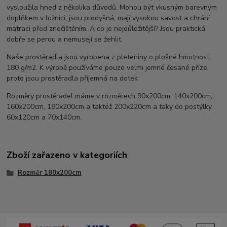
vysloužila hned z několika důvodů. Mohou být vkusným barevným
doplňkem v ložnici, jsou prodyšná, mají vysokou savost a chrání
matraci před znečištěním. A co je nejdůležitější? Jsou praktická,
dobře se perou a nemusejí se žehlit.
Naše prostěradla jsou vyrobena z pleteniny o plošné hmotnosti
180 g/m2. K výrobě používáme pouze velmi jemné česané příze,
proto jsou prostěradla příjemná na dotek
Rozměry prostěradel máme v rozměrech 90x200cm, 140x200cm,
160x200cm, 180x200cm a taktéž 200x220cm a taky do postýlky
60x120cm a 70x140cm.
Zboží zařazeno v kategoriích
Rozměr 180x200cm