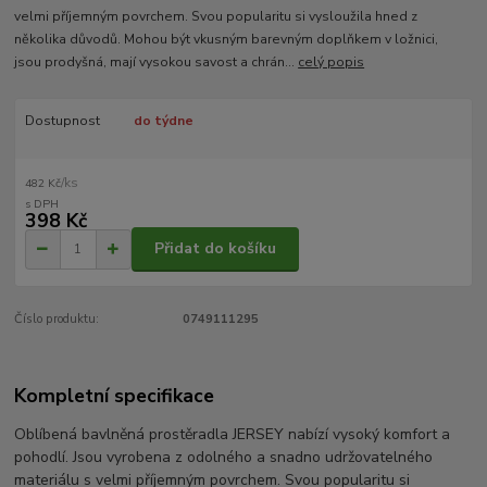
velmi příjemným povrchem. Svou popularitu si vysloužila hned z
několika důvodů. Mohou být vkusným barevným doplňkem v ložnici,
jsou prodyšná, mají vysokou savost a chrán...
celý popis
Dostupnost
do týdne
/
ks
482 Kč
398 Kč
Přidat do košíku
Číslo produktu:
0749111295
Kompletní specifikace
Oblíbená bavlněná prostěradla JERSEY nabízí vysoký komfort a
pohodlí. Jsou vyrobena z odolného a snadno udržovatelného
materiálu s velmi příjemným povrchem. Svou popularitu si