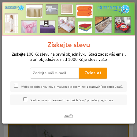
CHCETE NAKOUPIT VĚTŠÍ MNOŽSTVÍ NAŠICH PRODUKTŮ ZA LEPŠÍ
CENU? Klikněte ZDE
0
ks
+420 773 794 023
CZK
za
0 Kč
Pondělí-pátek 9-16 hodin
Menu
Získejte slevu
Získejte 100 Kč slevu na první objednávku. Stačí zadat váš email
a při objednávce nad 1000 Kč je sleva vaše.
Hledat
Odeslat
Úvod
PROSTĚRADLA
Bavlněné prostěradla JERSEY s gumou - 45 barev
Rozměr 180x200cm
Bavlněné prostěradlo JERSEY 180x200cm - barva
01 bílá
Přeji si odebírat novinky e-mailem dle
podmínek zpracování osobních údajů
.
Bavlněné prostěradlo JERSEY
Souhlasím se
zpracováním osobních údajů
pro účely registrace.
180x200cm - barva 01 bílá
Zavřít