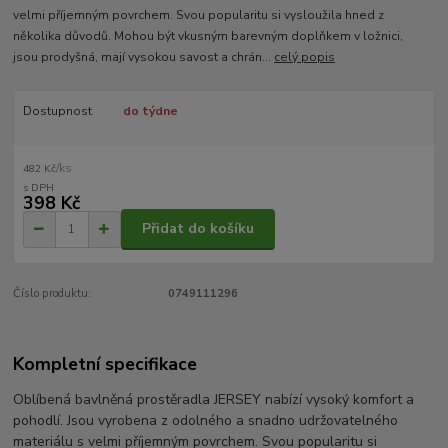
velmi příjemným povrchem. Svou popularitu si vysloužila hned z
několika důvodů. Mohou být vkusným barevným doplňkem v ložnici,
jsou prodyšná, mají vysokou savost a chrán...
celý popis
Dostupnost
do týdne
/
ks
482 Kč
398 Kč
Přidat do košíku
Číslo produktu:
0749111296
Kompletní specifikace
Oblíbená bavlněná prostěradla JERSEY nabízí vysoký komfort a
pohodlí. Jsou vyrobena z odolného a snadno udržovatelného
materiálu s velmi příjemným povrchem. Svou popularitu si