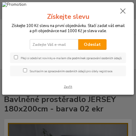
CHCETE NAKOUPIT VĚTŠÍ MNOŽSTVÍ NAŠICH PRODUKTŮ ZA LEPŠÍ
CENU? Klikněte ZDE
Získejte slevu
0
ks
+420 773 794 023
Získejte 100 Kč slevu na první objednávku. Stačí zadat váš email
CZK
za
0 Kč
Pondělí-pátek 9-16 hodin
a při objednávce nad 1000 Kč je sleva vaše.
Menu
Odeslat
Přeji si odebírat novinky e-mailem dle
podmínek zpracování osobních údajů
.
Hledat
Souhlasím se
zpracováním osobních údajů
pro účely registrace.
Úvod
PROSTĚRADLA
Bavlněné prostěradla JERSEY s gumou - 45 barev
Rozměr 180x200cm
Bavlněné prostěradlo JERSEY 180x200cm - barva
02 ekr
Zavřít
Bavlněné prostěradlo JERSEY
180x200cm - barva 02 ekr