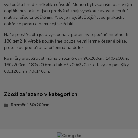
vysloužila hned z několika důvodů. Mohou být vkusným barevným
doplňkem v ložnici, jsou prodyšná, mají vysokou savost a chrání
matraci před znečištěním. A co je nejdůležitější? Jsou praktická,
dobře se perou a nemusejí se žehlit.
Naše prostěradla jsou vyrobena z pleteniny o plošné hmotnosti
180 g/m2. K výrobě používáme pouze velmi jemné česané příze,
proto jsou prostěradla příjemná na dotek
Rozměry prostěradel máme v rozměrech 90x200cm, 140x200cm,
160x200cm, 180x200cm a taktéž 200x220cm a taky do postýlky
60x120cm a 70x140cm.
Zboží zařazeno v kategoriích
Rozměr 180x200cm