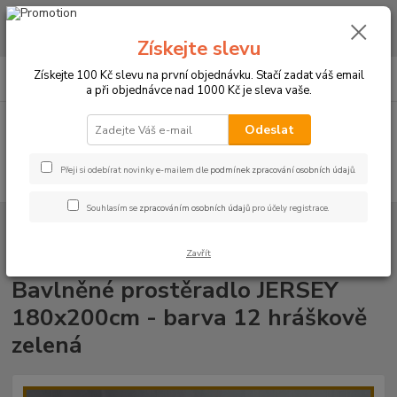
CHCETE NAKOUPIT VĚTŠÍ MNOŽSTVÍ NAŠICH PRODUKTŮ ZA LEPŠÍ
CENU? Klikněte ZDE
Získejte slevu
0
ks
+420 773 794 023
Získejte 100 Kč slevu na první objednávku. Stačí zadat váš email
CZK
za
0 Kč
Pondělí-pátek 9-16 hodin
a při objednávce nad 1000 Kč je sleva vaše.
Menu
Odeslat
Přeji si odebírat novinky e-mailem dle
podmínek zpracování osobních údajů
.
Hledat
Souhlasím se
zpracováním osobních údajů
pro účely registrace.
Úvod
PROSTĚRADLA
Bavlněné prostěradla JERSEY s gumou - 45 barev
Rozměr 180x200cm
Bavlněné prostěradlo JERSEY 180x200cm - barva
12 hráškově zelená
Zavřít
Bavlněné prostěradlo JERSEY
180x200cm - barva 12 hráškově
zelená