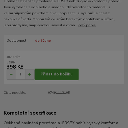
Oblíbená bavlněná prostěradla JERSEY nabízí vysoký komfort a pohodlí.
Jsou vyrobena z odolného a snadno udržovatelného materiálu s
velmi příjemným povrchem. Svou popularitu si vysloužila hned z
několika důvodů. Mohou být vkusným barevným doplňkem v ložnici,
jsou prodyšná, mají vysokou savost a chrán...
celý popis
Dostupnost
do týdne
/
ks
482 Kč
398 Kč
Přidat do košíku
Číslo produktu:
07491112105
Kompletní specifikace
Oblíbená bavlněná prostěradla JERSEY nabízí vysoký komfort a