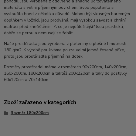
pohodlí. Jsou vyrobena z odolného a snadno udržovatelného
materiálu s velmi příjemným povrchem. Svou popularitu si
vysloužila hned z několika důvodů. Mohou být vkusným barevným
doplňkem v ložnici, jsou prodyšná, mají vysokou savost a chrání
matraci před znečištěním. A co je nejdůležitější? Jsou praktická,
dobře se perou a nemusejí se žehlit.
Naše prostěradla jsou vyrobena z pleteniny o plošné hmotnosti
180 g/m2. K výrobě používáme pouze velmi jemné česané příze,
proto jsou prostěradla příjemná na dotek
Rozměry prostěradel máme v rozměrech 90x200cm, 140x200cm,
160x200cm, 180x200cm a taktéž 200x220cm a taky do postýlky
60x120cm a 70x140cm.
Zboží zařazeno v kategoriích
Rozměr 180x200cm