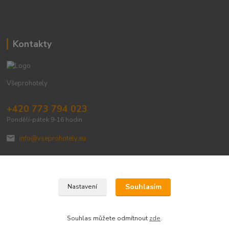
Kontakty
Všeprohotely
+420 773 794 023
Pondělí-pátek 9-16 hodin
info@vseprohotely.eu
Souhlasím
Nastavení
Upravit sběr cookies.
Souhlas můžete odmítnout
zde
.
Vytvořeno na
Eshop-rychle.cz