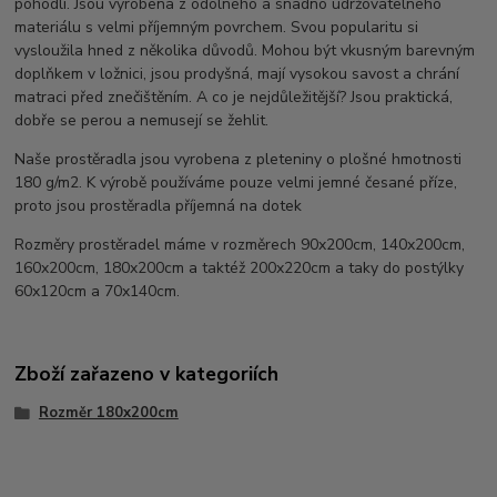
pohodlí. Jsou vyrobena z odolného a snadno udržovatelného
materiálu s velmi příjemným povrchem. Svou popularitu si
vysloužila hned z několika důvodů. Mohou být vkusným barevným
doplňkem v ložnici, jsou prodyšná, mají vysokou savost a chrání
matraci před znečištěním. A co je nejdůležitější? Jsou praktická,
dobře se perou a nemusejí se žehlit.
Naše prostěradla jsou vyrobena z pleteniny o plošné hmotnosti
180 g/m2. K výrobě používáme pouze velmi jemné česané příze,
proto jsou prostěradla příjemná na dotek
Rozměry prostěradel máme v rozměrech 90x200cm, 140x200cm,
160x200cm, 180x200cm a taktéž 200x220cm a taky do postýlky
60x120cm a 70x140cm.
Zboží zařazeno v kategoriích
Rozměr 180x200cm