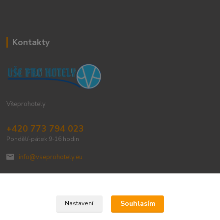
Kontakty
Všeprohotely
+420 773 794 023
Pondělí-pátek 9-16 hodin
info@vseprohotely.eu
Souhlasím
Nastavení
Upravit sběr cookies.