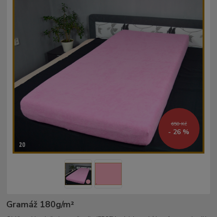
650 Kč
- 26 %
Gramáž 180g/m²­