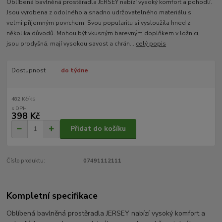
Oblíbená bavlněná prostěradla JERSEY nabízí vysoký komfort a pohodlí.
Jsou vyrobena z odolného a snadno udržovatelného materiálu s
velmi příjemným povrchem. Svou popularitu si vysloužila hned z
několika důvodů. Mohou být vkusným barevným doplňkem v ložnici,
jsou prodyšná, mají vysokou savost a chrán...
celý popis
Dostupnost
do týdne
/
ks
482 Kč
398 Kč
Přidat do košíku
Číslo produktu:
07491112111
Kompletní specifikace
Oblíbená bavlněná prostěradla JERSEY nabízí vysoký komfort a