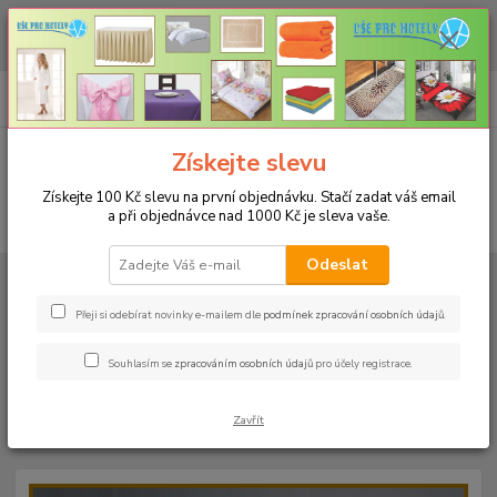
CHCETE NAKOUPIT VĚTŠÍ MNOŽSTVÍ NAŠICH PRODUKTŮ ZA LEPŠÍ
CENU? Klikněte ZDE
0
ks
+420 773 794 023
CZK
za
0 Kč
Pondělí-pátek 9-16 hodin
Menu
Získejte slevu
Získejte 100 Kč slevu na první objednávku. Stačí zadat váš email
a při objednávce nad 1000 Kč je sleva vaše.
Hledat
Odeslat
Úvod
PROSTĚRADLA
Bavlněné prostěradla JERSEY s gumou - 45 barev
Rozměr 180x200cm
Bavlněné prostěradlo JERSEY 180x200cm - barva
20 starorůžová
Přeji si odebírat novinky e-mailem dle
podmínek zpracování osobních údajů
.
Bavlněné prostěradlo JERSEY
Souhlasím se
zpracováním osobních údajů
pro účely registrace.
180x200cm - barva 20
Zavřít
starorůžová