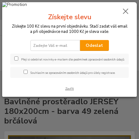
CHCETE NAKOUPIT VĚTŠÍ MNOŽSTVÍ NAŠICH PRODUKTŮ ZA LEPŠÍ
CENU? Klikněte ZDE
Získejte slevu
0
ks
+420 773 794 023
Získejte 100 Kč slevu na první objednávku. Stačí zadat váš email
CZK
za
0 Kč
Pondělí-pátek 9-16 hodin
a při objednávce nad 1000 Kč je sleva vaše.
Menu
Odeslat
Přeji si odebírat novinky e-mailem dle
podmínek zpracování osobních údajů
.
Hledat
Souhlasím se
zpracováním osobních údajů
pro účely registrace.
Úvod
PROSTĚRADLA
Bavlněné prostěradla JERSEY s gumou - 45 barev
Rozměr 180x200cm
Bavlněné prostěradlo JERSEY 180x200cm - barva
49 zelená brčálová
Zavřít
Bavlněné prostěradlo JERSEY
180x200cm - barva 49 zelená
brčálová