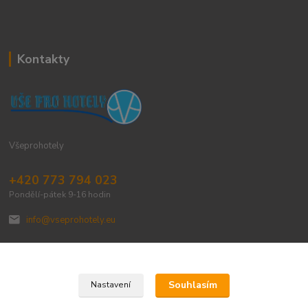
Kontakty
Všeprohotely
+420 773 794 023
Pondělí-pátek 9-16 hodin
info@vseprohotely.eu
Souhlasím
Nastavení
Upravit sběr cookies.