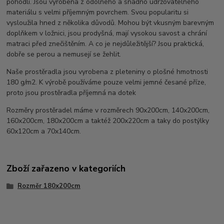
pohodlí. Jsou vyrobena z odolného a snadno udržovatelného
materiálu s velmi příjemným povrchem. Svou popularitu si
vysloužila hned z několika důvodů. Mohou být vkusným barevným
doplňkem v ložnici, jsou prodyšná, mají vysokou savost a chrání
matraci před znečištěním. A co je nejdůležitější? Jsou praktická,
dobře se perou a nemusejí se žehlit.
Naše prostěradla jsou vyrobena z pleteniny o plošné hmotnosti
180 g/m2. K výrobě používáme pouze velmi jemné česané příze,
proto jsou prostěradla příjemná na dotek
Rozměry prostěradel máme v rozměrech 90x200cm, 140x200cm,
160x200cm, 180x200cm a taktéž 200x220cm a taky do postýlky
60x120cm a 70x140cm.
Zboží zařazeno v kategoriích
Rozměr 180x200cm