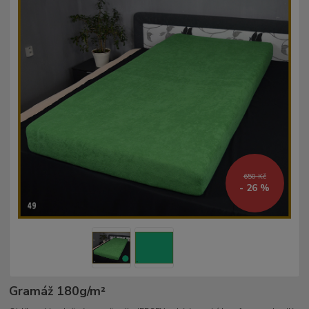
650 Kč
- 26 %
Gramáž 180g/m²­