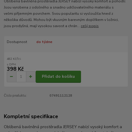
Oblíbená bavlněná prostěradla JERSEY nabízí vysoký komfort a pohodlí.
Jsou vyrobena z odolného a snadno udržovatelného materiálu s
velmi příjemným povrchem. Svou popularitu si vysloužila hned z
několika důvodů. Mohou být vkusným barevným doplňkem v ložnici,
jsou prodyšná, mají vysokou savost a chrán...
celý popis
Dostupnost
do týdne
/
ks
482 Kč
398 Kč
Přidat do košíku
Číslo produktu:
07491112128
Kompletní specifikace
Oblíbená bavlněná prostěradla JERSEY nabízí vysoký komfort a