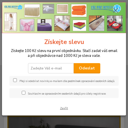
CHCETE NAKOUPIT VĚTŠÍ MNOŽSTVÍ NAŠICH PRODUKTŮ ZA LEPŠÍ
CENU? Klikněte ZDE
0
ks
+420 773 794 023
CZK
za
0 Kč
Pondělí-pátek 9-16 hodin
Menu
Získejte slevu
Získejte 100 Kč slevu na první objednávku. Stačí zadat váš email
a při objednávce nad 1000 Kč je sleva vaše.
Hledat
Odeslat
Úvod
PROSTĚRADLA
Bavlněné prostěradla JERSEY s gumou - 45 barev
Rozměr 180x200cm
Bavlněné prostěradlo JERSEY 180x200cm - barva
54 akvamarin
Přeji si odebírat novinky e-mailem dle
podmínek zpracování osobních údajů
.
Bavlněné prostěradlo JERSEY
Souhlasím se
zpracováním osobních údajů
pro účely registrace.
180x200cm - barva 54 akvamarin
Zavřít