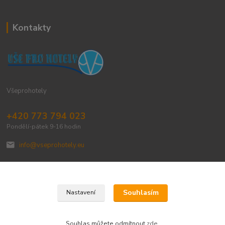
Kontakty
Všeprohotely
+420 773 794 023
Pondělí-pátek 9-16 hodin
info@vseprohotely.eu
Souhlasím
Nastavení
Upravit sběr cookies.
Souhlas můžete odmítnout
zde
.