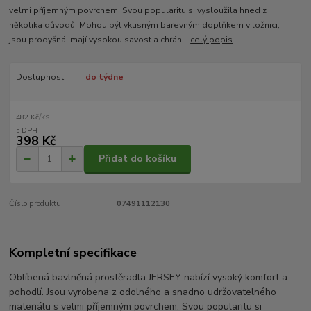
velmi příjemným povrchem. Svou popularitu si vysloužila hned z
několika důvodů. Mohou být vkusným barevným doplňkem v ložnici,
jsou prodyšná, mají vysokou savost a chrán...
celý popis
Dostupnost
do týdne
/
ks
482 Kč
398 Kč
Přidat do košíku
Číslo produktu:
07491112130
Kompletní specifikace
Oblíbená bavlněná prostěradla JERSEY nabízí vysoký komfort a
pohodlí. Jsou vyrobena z odolného a snadno udržovatelného
materiálu s velmi příjemným povrchem. Svou popularitu si