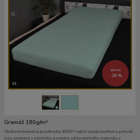
650 Kč
- 26 %
Gramáž 180g/m²­
Oblíbená bavlněná prostěradla JERSEY nabízí vysoký komfort a pohodlí.
Jsou vyrobena z odolného a snadno udržovatelného materiálu s