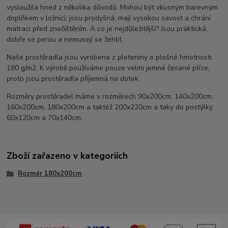
vysloužila hned z několika důvodů. Mohou být vkusným barevným
doplňkem v ložnici, jsou prodyšná, mají vysokou savost a chrání
matraci před znečištěním. A co je nejdůležitější? Jsou praktická,
dobře se perou a nemusejí se žehlit.
Naše prostěradla jsou vyrobena z pleteniny o plošné hmotnosti
180 g/m2. K výrobě používáme pouze velmi jemné česané příze,
proto jsou prostěradla příjemná na dotek
Rozměry prostěradel máme v rozměrech 90x200cm, 140x200cm,
160x200cm, 180x200cm a taktéž 200x220cm a taky do postýlky
60x120cm a 70x140cm.
Zboží zařazeno v kategoriích
Rozměr 180x200cm