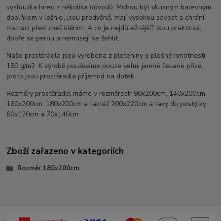
vysloužila hned z několika důvodů. Mohou být vkusným barevným
doplňkem v ložnici, jsou prodyšná, mají vysokou savost a chrání
matraci před znečištěním. A co je nejdůležitější? Jsou praktická,
dobře se perou a nemusejí se žehlit.
Naše prostěradla jsou vyrobena z pleteniny o plošné hmotnosti
180 g/m2. K výrobě používáme pouze velmi jemné česané příze,
proto jsou prostěradla příjemná na dotek
Rozměry prostěradel máme v rozměrech 90x200cm, 140x200cm,
160x200cm, 180x200cm a taktéž 200x220cm a taky do postýlky
60x120cm a 70x140cm.
Zboží zařazeno v kategoriích
Rozměr 180x200cm