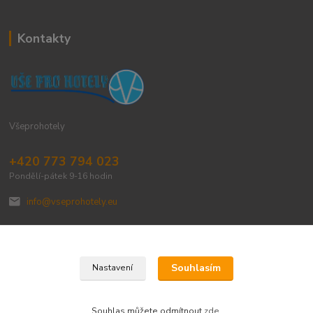
Kontakty
Všeprohotely
+420 773 794 023
Pondělí-pátek 9-16 hodin
info@vseprohotely.eu
Souhlasím
Nastavení
Upravit sběr cookies.
Souhlas můžete odmítnout
zde
.