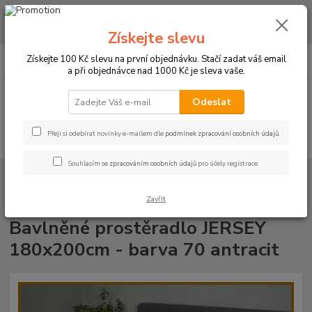
CHCETE NAKOUPIT VĚTŠÍ MNOŽSTVÍ NAŠICH PRODUKTŮ ZA LEPŠÍ
CENU? Klikněte ZDE
Získejte slevu
0
ks
+420 773 794 023
Získejte 100 Kč slevu na první objednávku. Stačí zadat váš email
CZK
za
0 Kč
Pondělí-pátek 9-16 hodin
a při objednávce nad 1000 Kč je sleva vaše.
Menu
Odeslat
Přeji si odebírat novinky e-mailem dle
podmínek zpracování osobních údajů
.
Hledat
Souhlasím se
zpracováním osobních údajů
pro účely registrace.
Úvod
PROSTĚRADLA
Bavlněné prostěradla JERSEY s gumou - 45 barev
Rozměr 180x200cm
Bavlněné prostěradlo JERSEY 180x200cm - barva
70 antracit
Zavřít
Bavlněné prostěradlo JERSEY
180x200cm - barva 70 antracit