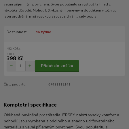
velmi příjemným povrchem. Svou popularitu si vysloužila hned z
několika důvodů. Mohou být vkusným barevným doplňkem v ložnici,
jsou prodyšná, mají vysokou savost a chrán...
celý popis
Dostupnost
do týdne
/
ks
482 Kč
398 Kč
Přidat do košíku
Číslo produktu:
07491112141
Kompletní specifikace
Oblíbená bavlněná prostěradla JERSEY nabízí vysoký komfort a
pohodlí. Jsou vyrobena z odolného a snadno udržovatelného
materiálu s velmi příjemným povrchem. Svou popularitu si