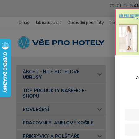
CHCETE NAK
O nás
Jak nakupovat
Obchodní podmínky
Fotogalerie
Úvod
AKCE !! - BÍLÉ HOTELOVÉ
- barva 38 
UBRUSY
Z
Bavl
TOP PRODUKTY NAŠEHO E-
SHOPU
POVLEČENÍ
PRACOVNÍ FLANELOVÉ KOŠILE
PŘIKRÝVKY A POLŠTÁŘE