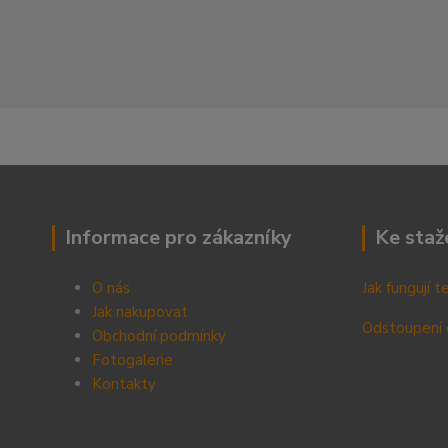
Informace pro zákazníky
Ke staž
O nás
Jak fungují 
Jak nakupovat
Odstoupení 
Obchodní podmínky
Fotogalerie
Kontak
ty