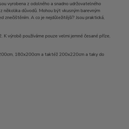
Jsou vyrobena z odolného a snadno udržovatelného
ed z několika důvodů. Mohou být vkusným barevným
d znečištěním. A co je nejdůležitější? Jsou praktická,
2. K výrobě používáme pouze velmi jemné česané příze,
200cm, 180x200cm a taktéž 200x220cm a taky do