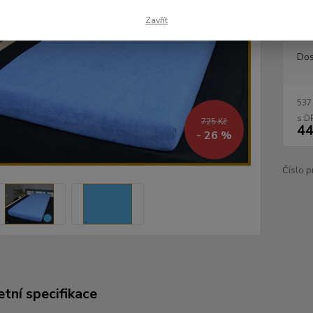
ložnici
Zavřít
Dos
537
725 Kč
44
- 26 %
Číslo p
tní specifikace