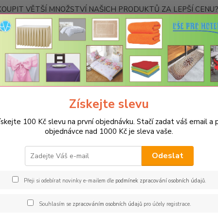
OUPIT VĚTŠÍ MNOŽSTVÍ NAŠICH PRODUKTŮ ZA LEPŠÍ CENU? K
Kontakty
Nevíte
Hledat
+420
Ponděl
Získejte slevu
PROSTĚRADLA
Bavlněné prostěradla JERSEY s gumou - 45 barev
R
jeans
ískejte 100 Kč slevu na první objednávku. Stačí zadat váš email a p
objednávce nad 1000 Kč je sleva vaše.
něné prostěradlo JERSEY 200x2
Odeslat
Gram
Oblíbe
Přeji si odebírat novinky e-mailem dle
podmínek zpracování osobních údajů
.
pohodl
materi
Souhlasím se
zpracováním osobních údajů
pro účely registrace.
hned z