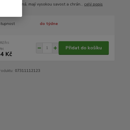
, jsou prodyšná, mají vysokou savost a chrán...
celý popis
tupnost
do týdne
/
ks
 Kč
Přidat do košíku
4 Kč
roduktu:
07311112123