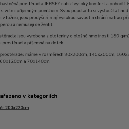
bavlněná prostěradla JERSEY nabízí vysoký komfort a pohodlí. 
 s velmi příjemným povrchem. Svou popularitu si vysloužila hn
v ložnici, jsou prodyšná, mají vysokou savost a chrání matraci pře
perou a nemusejí se žehlit.
stěradla jsou vyrobena z pleteniny o plošné hmotnosti 180 g/m
u prostěradla příjemná na dotek
prostěradel máme v rozměrech 90x200cm, 140x200cm, 160x
y 60x120cm a 70x140cm.
zařazeno v kategoriích
ěr 200x220cm