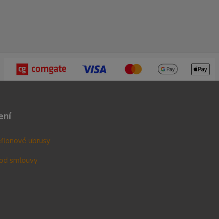
ení
teflonové ubrusy
od smlouvy