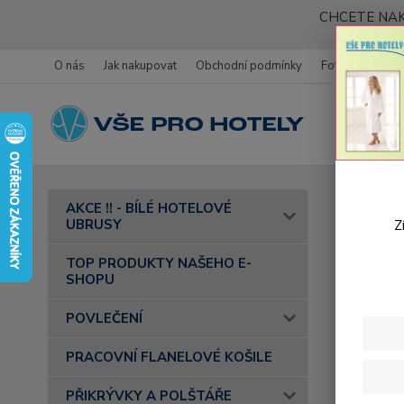
CHCETE NAK
O nás
Jak nakupovat
Obchodní podmínky
Fotogalerie
Úvod
AKCE !! - BÍLÉ HOTELOVÉ
- barva 52
UBRUSY
Z
Bavl
TOP PRODUKTY NAŠEHO E-
SHOPU
mand
POVLEČENÍ
PRACOVNÍ FLANELOVÉ KOŠILE
PŘIKRÝVKY A POLŠTÁŘE