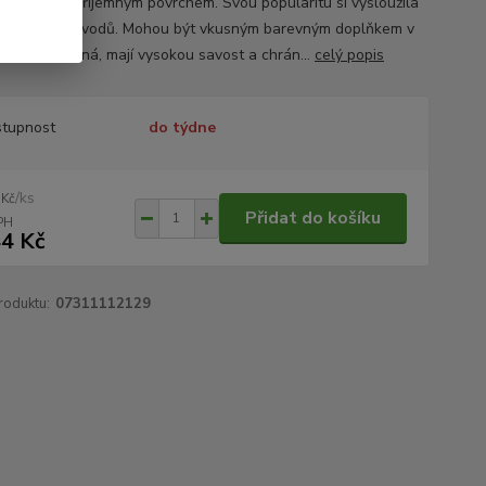
álu s velmi příjemným povrchem. Svou popularitu si vysloužila
 několika důvodů. Mohou být vkusným barevným doplňkem v
, jsou prodyšná, mají vysokou savost a chrán...
celý popis
tupnost
do týdne
/
ks
 Kč
Přidat do košíku
4 Kč
roduktu:
07311112129