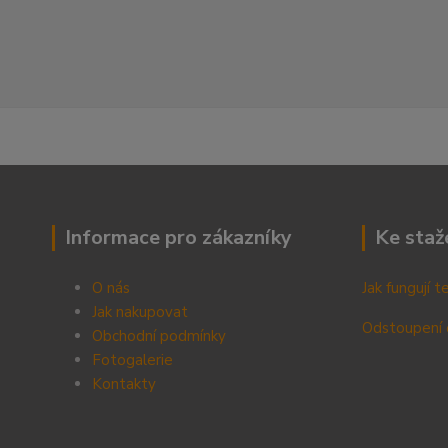
Informace pro zákazníky
Ke staž
O nás
Jak fungují 
Jak nakupovat
Odstoupení 
Obchodní podmínky
Fotogalerie
Kontak
ty