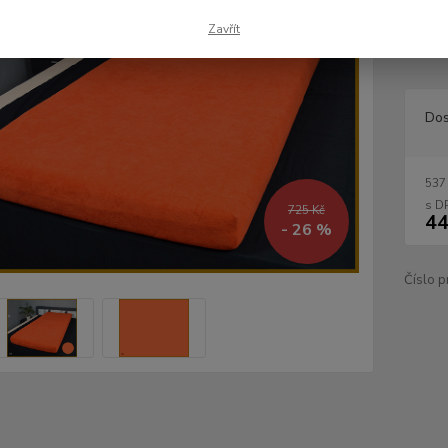
materi
hned z
Zavřít
ložnici
Dos
537
725 Kč
44
- 26 %
Číslo p