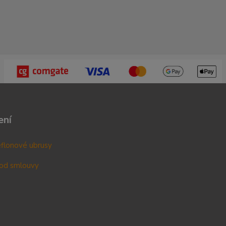
ení
teflonové ubrusy
od smlouvy