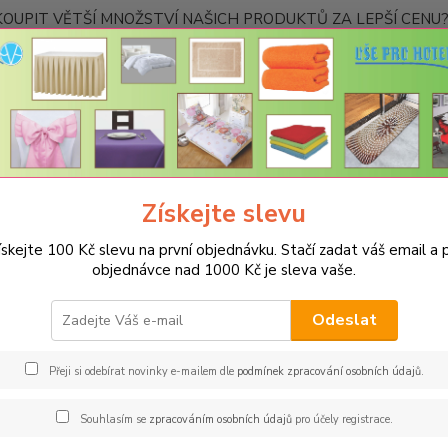
OUPIT VĚTŠÍ MNOŽSTVÍ NAŠICH PRODUKTŮ ZA LEPŠÍ CENU? K
Kontakty
Nevíte
Hledat
+420
Ponděl
Získejte slevu
PROSTĚRADLA
Bavlněné prostěradla JERSEY s gumou - 45 barev
R
 mandarinka
ískejte 100 Kč slevu na první objednávku. Stačí zadat váš email a p
objednávce nad 1000 Kč je sleva vaše.
něné prostěradlo JERSEY 200x2
arinka
Odeslat
Gram
Přeji si odebírat novinky e-mailem dle
podmínek zpracování osobních údajů
.
Oblíbe
Souhlasím se
zpracováním osobních údajů
pro účely registrace.
pohodl