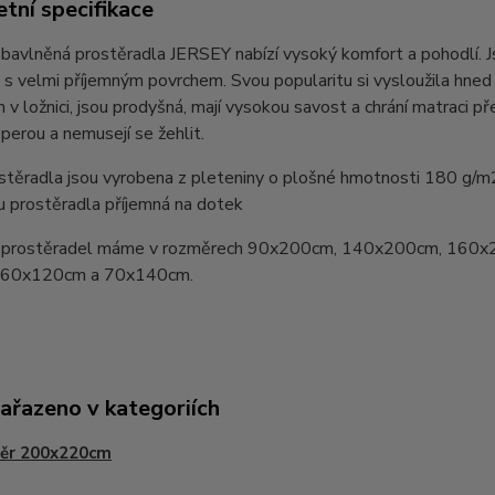
tní specifikace
bavlněná prostěradla JERSEY nabízí vysoký komfort a pohodlí. 
 s velmi příjemným povrchem. Svou popularitu si vysloužila hn
v ložnici, jsou prodyšná, mají vysokou savost a chrání matraci pře
perou a nemusejí se žehlit.
stěradla jsou vyrobena z pleteniny o plošné hmotnosti 180 g/m
u prostěradla příjemná na dotek
prostěradel máme v rozměrech 90x200cm, 140x200cm, 160x
y 60x120cm a 70x140cm.
zařazeno v kategoriích
ěr 200x220cm