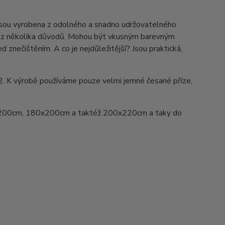
Jsou vyrobena z odolného a snadno udržovatelného
ed z několika důvodů. Mohou být vkusným barevným
d znečištěním. A co je nejdůležitější? Jsou praktická,
2. K výrobě používáme pouze velmi jemné česané příze,
200cm, 180x200cm a taktéž 200x220cm a taky do