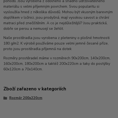
pohodlí. Jsou vyrobena z odolného a snadno udržovatelného
materiálu s velmi příjemným povrchem. Svou popularitu si
vysloužila hned z několika důvodů. Mohou být vkusným barevným
doplňkem v ložnici, jsou prodyšná, mají vysokou savost a chrání
matraci před znečištěním. A co je nejdůležitější? Jsou praktická,
dobře se perou a nemusejí se žehlit.
Naše prostěradla jsou vyrobena z pleteniny o plošné hmotnosti
180 g/m2. K výrobě používáme pouze velmi jemné česané příze,
proto jsou prostěradla příjemná na dotek
Rozměry prostěradel máme v rozměrech 90x200cm, 140x200cm,
160x200cm, 180x200cm a taktéž 200x220cm a taky do postýlky
60x120cm a 70x140cm.
Zboží zařazeno v kategoriích
Rozměr 200x220cm