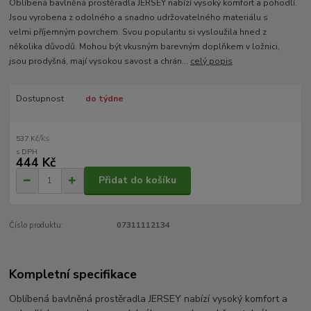
Oblíbená bavlněná prostěradla JERSEY nabízí vysoký komfort a pohodlí.
Jsou vyrobena z odolného a snadno udržovatelného materiálu s
velmi příjemným povrchem. Svou popularitu si vysloužila hned z
několika důvodů. Mohou být vkusným barevným doplňkem v ložnici,
jsou prodyšná, mají vysokou savost a chrán...
celý popis
Dostupnost
do týdne
/
ks
537 Kč
444 Kč
Přidat do košíku
Číslo produktu:
07311112134
Kompletní specifikace
Oblíbená bavlněná prostěradla JERSEY nabízí vysoký komfort a