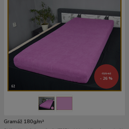
725 Kč
- 26 %
Gramáž 180g/m²­