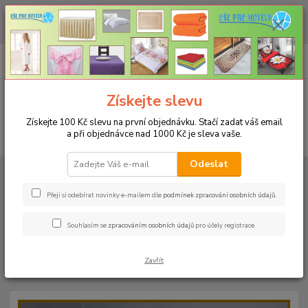
CHCETE NAKOUPIT VĚTŠÍ MNOŽSTVÍ NAŠICH PRODUKTŮ ZA LEPŠÍ
CENU? Klikněte ZDE
0
ks
+420 773 794 023
CZK
za
0 Kč
Pondělí-pátek 9-16 hodin
Menu
Získejte slevu
Získejte 100 Kč slevu na první objednávku. Stačí zadat váš email
a při objednávce nad 1000 Kč je sleva vaše.
Hledat
Odeslat
Úvod
PROSTĚRADLA
Bavlněné prostěradla JERSEY s gumou - 45 barev
Rozměr 200x220cm
Bavlněné prostěradlo JERSEY 200x220cm - barva
62 tmavě růžová
Přeji si odebírat novinky e-mailem dle
podmínek zpracování osobních údajů
.
Bavlněné prostěradlo JERSEY
Souhlasím se
zpracováním osobních údajů
pro účely registrace.
200x220cm - barva 62 tmavě
Zavřít
růžová