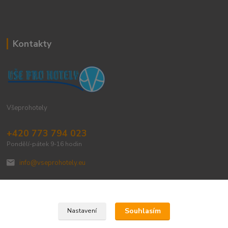
Kontakty
Všeprohotely
+420 773 794 023
Pondělí-pátek 9-16 hodin
info@vseprohotely.eu
Souhlasím
Nastavení
Upravit sběr cookies.