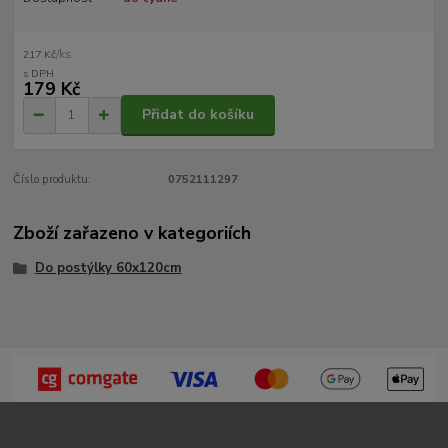
/
ks
217 Kč
179 Kč
Přidat do košíku
Číslo produktu:
0752111297
Zboží zařazeno v kategoriích
Do postýlky 60x120cm