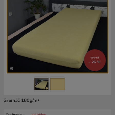
292 Kč
- 26 %
Gramáž 180g/m²­
Dostupnost
do týdne