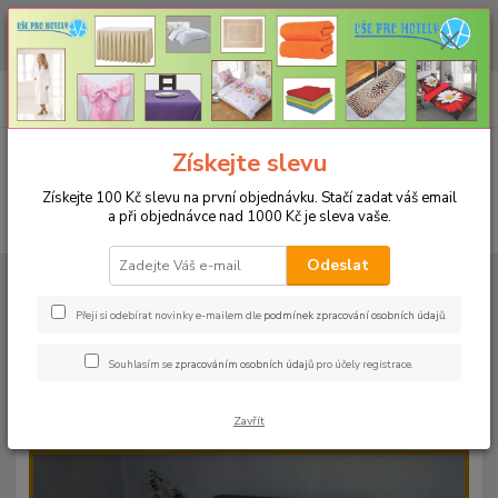
CHCETE NAKOUPIT VĚTŠÍ MNOŽSTVÍ NAŠICH PRODUKTŮ ZA LEPŠÍ
CENU? Klikněte ZDE
0
ks
+420 773 794 023
CZK
za
0 Kč
Pondělí-pátek 9-16 hodin
Menu
Získejte slevu
Získejte 100 Kč slevu na první objednávku. Stačí zadat váš email
a při objednávce nad 1000 Kč je sleva vaše.
Hledat
Odeslat
Úvod
PROSTĚRADLA
Bavlněné prostěradla JERSEY s gumou - 45 barev
Do postýlky 60x120cm
Bavlněné prostěradlo JERSEY 60x120cm -
barva 03 banánová
Přeji si odebírat novinky e-mailem dle
podmínek zpracování osobních údajů
.
Bavlněné prostěradlo JERSEY
Souhlasím se
zpracováním osobních údajů
pro účely registrace.
60x120cm - barva 03 banánová
Zavřít