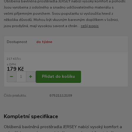
Oblíbená bavlněná prostěradla JERSEY nabízí vysoký komfort a pohodlí.
Jsou vyrobena z odolného a snadno udržovatelného materiálu s
velmi příjemným povrchem. Svou popularitu si vysloužila hned z
několika důvodů. Mohou být vkusným barevným doplňkem v ložnici,
jsou prodyšná, mají vysokou savost a chrán...
celý popis
Dostupnost
do týdne
/
ks
217 Kč
179 Kč
Přidat do košíku
Číslo produktu:
07521112109
Kompletní specifikace
Oblíbená bavlněná prostěradla JERSEY nabízí vysoký komfort a