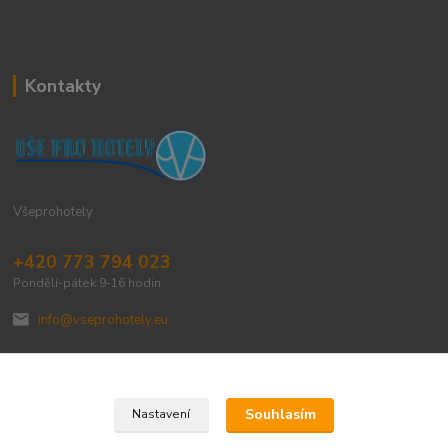
Kontakty
Všeprohotely
+420 773 794 023
Pondělí-pátek 9-16 hodin
info@vseprohotely.eu
Souhlasím
Nastavení
Upravit sběr cookies.