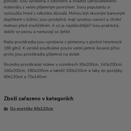
pohodlí. Jsou vyrobena z odolného a snadno udržovatelného
materiálu s velmi příjemným povrchem. Svou popularitu si
vysloužila hned z několika důvodů. Mohou být vkusným barevným
doplňkem v ložnici, jsou prodyšná, mají vysokou savost a chrání
matraci před znečištěním. A co je nejdůležitější? Jsou praktická,
dobře se perou a nemusejí se žehlit.
Naše prostěradla jsou vyrobena z pleteniny o plošné hmotnosti
180 g/m2. K výrobě používáme pouze velmi jemné česané příze,
proto jsou prostěradla příjemná na dotek
Rozměry prostěradel máme v rozměrech 90x200cm, 140x200cm,
160x200cm, 180x200cm a taktéž 200x220cm a taky do postýlky
60x120cm a 70x140cm.
Zboží zařazeno v kategoriích
Do postýlky 60x120cm