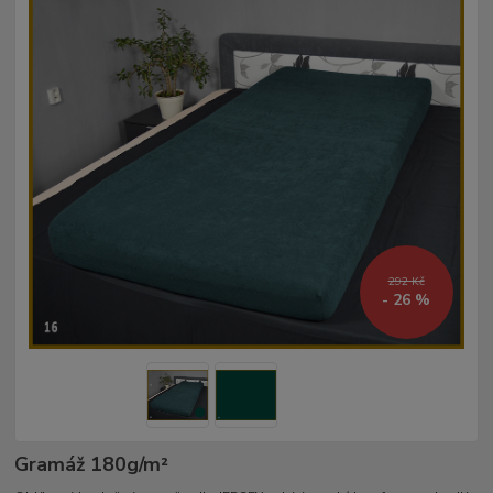
292 Kč
- 26 %
Gramáž 180g/m²­