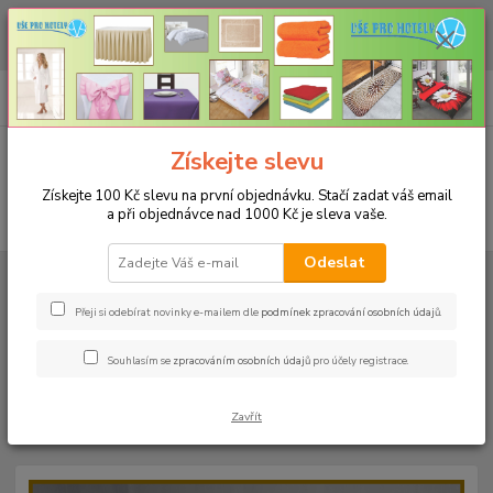
CHCETE NAKOUPIT VĚTŠÍ MNOŽSTVÍ NAŠICH PRODUKTŮ ZA LEPŠÍ
CENU? Klikněte ZDE
0
ks
+420 773 794 023
CZK
za
0 Kč
Pondělí-pátek 9-16 hodin
Menu
Získejte slevu
Získejte 100 Kč slevu na první objednávku. Stačí zadat váš email
a při objednávce nad 1000 Kč je sleva vaše.
Hledat
Odeslat
Úvod
PROSTĚRADLA
Bavlněné prostěradla JERSEY s gumou - 45 barev
Do postýlky 60x120cm
Bavlněné prostěradlo JERSEY 60x120cm -
barva 16 lahvově zelená
Přeji si odebírat novinky e-mailem dle
podmínek zpracování osobních údajů
.
Bavlněné prostěradlo JERSEY
Souhlasím se
zpracováním osobních údajů
pro účely registrace.
60x120cm - barva 16 lahvově
Zavřít
zelená