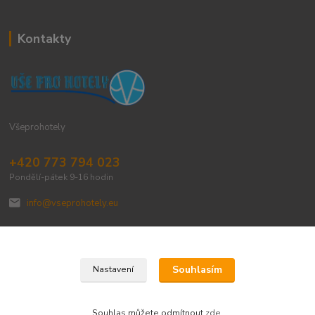
Kontakty
Všeprohotely
+420 773 794 023
Pondělí-pátek 9-16 hodin
info@vseprohotely.eu
Souhlasím
Nastavení
Upravit sběr cookies.
Souhlas můžete odmítnout
zde
.