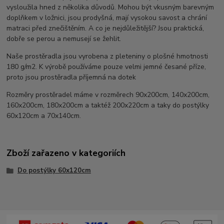
vysloužila hned z několika důvodů. Mohou být vkusným barevným
doplňkem v ložnici, jsou prodyšná, mají vysokou savost a chrání
matraci před znečištěním. A co je nejdůležitější? Jsou praktická,
dobře se perou a nemusejí se žehlit.
Naše prostěradla jsou vyrobena z pleteniny o plošné hmotnosti
180 g/m2. K výrobě používáme pouze velmi jemné česané příze,
proto jsou prostěradla příjemná na dotek
Rozměry prostěradel máme v rozměrech 90x200cm, 140x200cm,
160x200cm, 180x200cm a taktéž 200x220cm a taky do postýlky
60x120cm a 70x140cm.
Zboží zařazeno v kategoriích
Do postýlky 60x120cm