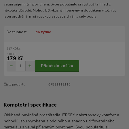
velmi příjemným povrchem. Svou popularitu si vysloužila hned z
několika důvodů. Mohou být vkusným barevným doplňkem v ložnici,
jsou prodyšná, mají vysokou savost a chrán...
celý popis
Dostupnost
do týdne
/
ks
217 Kč
179 Kč
Přidat do košíku
Číslo produktu:
07521112116
Kompletní specifikace
Oblíbená bavlněná prostěradla JERSEY nabízí vysoký komfort a
pohodlí. Jsou vyrobena z odolného a snadno udržovatelného
materiálu s velmi příjemným povrchem. Svou popularitu si