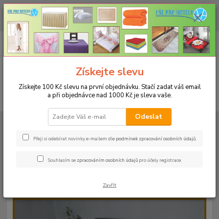
CHCETE NAKOUPIT VĚTŠÍ MNOŽSTVÍ NAŠICH PRODUKTŮ ZA LEPŠÍ
CENU? Klikněte ZDE
0
ks
+420 773 794 023
CZK
za
0 Kč
Pondělí-pátek 9-16 hodin
Menu
Získejte slevu
Získejte 100 Kč slevu na první objednávku. Stačí zadat váš email
a při objednávce nad 1000 Kč je sleva vaše.
Hledat
Odeslat
Úvod
PROSTĚRADLA
Bavlněné prostěradla JERSEY s gumou - 45 barev
Do postýlky 60x120cm
Bavlněné prostěradlo JERSEY 60x120cm -
barva 26 bordo
Přeji si odebírat novinky e-mailem dle
podmínek zpracování osobních údajů
.
Bavlněné prostěradlo JERSEY
Souhlasím se
zpracováním osobních údajů
pro účely registrace.
60x120cm - barva 26 bordo
Zavřít