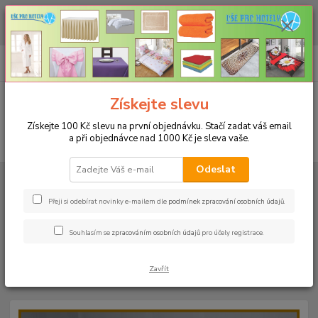
CHCETE NAKOUPIT VĚTŠÍ MNOŽSTVÍ NAŠICH PRODUKTŮ ZA LEPŠÍ
CENU? Klikněte ZDE
0
ks
+420 773 794 023
CZK
za
0 Kč
Pondělí-pátek 9-16 hodin
Menu
Získejte slevu
Získejte 100 Kč slevu na první objednávku. Stačí zadat váš email
a při objednávce nad 1000 Kč je sleva vaše.
Hledat
Odeslat
Úvod
PROSTĚRADLA
Bavlněné prostěradla JERSEY s gumou - 45 barev
Do postýlky 60x120cm
Bavlněné prostěradlo JERSEY 60x120cm -
barva 27 tmavě fialová
Přeji si odebírat novinky e-mailem dle
podmínek zpracování osobních údajů
.
Bavlněné prostěradlo JERSEY
Souhlasím se
zpracováním osobních údajů
pro účely registrace.
60x120cm - barva 27 tmavě
Zavřít
fialová