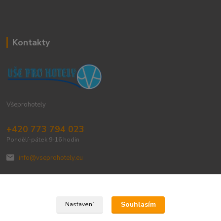
Kontakty
Všeprohotely
+420 773 794 023
Pondělí-pátek 9-16 hodin
info@vseprohotely.eu
Souhlasím
Nastavení
Upravit sběr cookies.