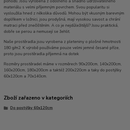
pohodlí. Jsou vyrobena z odolného a snadno udržovatelného
materiálu s velmi příjemným povrchem. Svou popularitu si
vysloužila hned z několika důvodů. Mohou být vkusným barevným
doplňkem v ložnici, jsou prodyšná, mají vysokou savost a chrání
matraci před znečištěním. A co je nejdůležitější? Jsou praktická,
dobře se perou a nemusejí se žehlit.
Naše prostěradla jsou vyrobena z pleteniny o plošné hmotnosti
180 g/m2. K výrobě používáme pouze velmi jemné česané příze,
proto jsou prostěradla příjemná na dotek
Rozměry prostěradel máme v rozměrech 90x200cm, 140x200cm,
160x200cm, 180x200cm a taktéž 200x220cm a taky do postýlky
60x120cm a 70x140cm.
Zboží zařazeno v kategoriích
Do postýlky 60x120cm