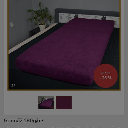
292 Kč
- 26 %
Gramáž 180g/m²­