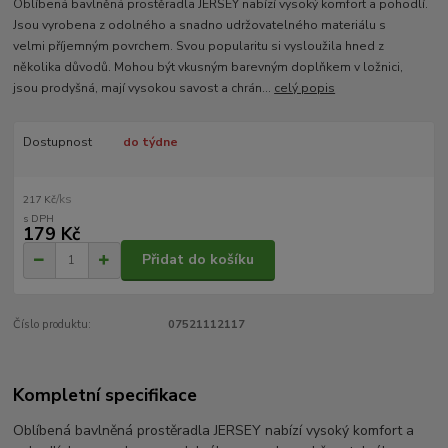
Oblíbená bavlněná prostěradla JERSEY nabízí vysoký komfort a pohodlí.
Jsou vyrobena z odolného a snadno udržovatelného materiálu s
velmi příjemným povrchem. Svou popularitu si vysloužila hned z
několika důvodů. Mohou být vkusným barevným doplňkem v ložnici,
jsou prodyšná, mají vysokou savost a chrán...
celý popis
Dostupnost
do týdne
/
ks
217 Kč
179 Kč
Přidat do košíku
Číslo produktu:
07521112117
Kompletní specifikace
Oblíbená bavlněná prostěradla JERSEY nabízí vysoký komfort a