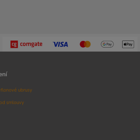
ení
teflonové ubrusy
od smlouvy