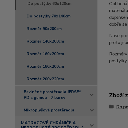
Oblíbená 
Do postýlky 60x120cm
materiálu
Do postýlky 70x140cm
doplňkem 
dobře se 
Rozměr 90x200cm
Naše pro
Rozměr 140x200cm
proto jso
Rozměry 
Rozměr 160x200cm
postýlk
Rozměr 180x200cm
Rozměr 200x220cm
Bavlněné prostěradla JERSEY
Zboží 
PD s gumou - 7 barev
Do p
Mikroplyšová prostěradla
MATRACOVÉ CHRÁNIČE A