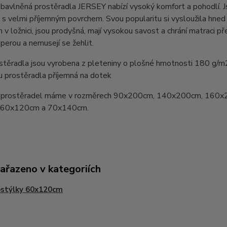
bavlněná prostěradla JERSEY nabízí vysoký komfort a pohodlí. 
 s velmi příjemným povrchem. Svou popularitu si vysloužila hn
v ložnici, jsou prodyšná, mají vysokou savost a chrání matraci pře
perou a nemusejí se žehlit.
stěradla jsou vyrobena z pleteniny o plošné hmotnosti 180 g/m
u prostěradla příjemná na dotek
prostěradel máme v rozměrech 90x200cm, 140x200cm, 160x
y 60x120cm a 70x140cm.
zařazeno v kategoriích
ostýlky 60x120cm