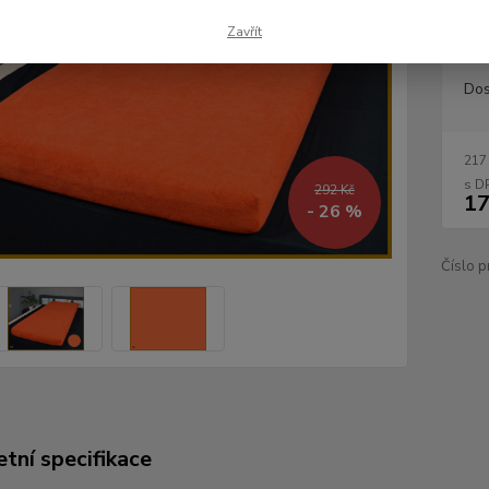
ložnici
Zavřít
Dos
217
292 Kč
17
- 26 %
Číslo p
tní specifikace