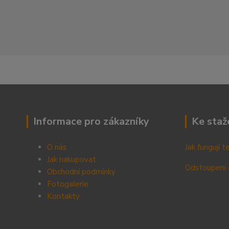
Informace pro zákazníky
Ke staž
O nás
Jak fungují 
Jak nakupovat
Odstoupení 
Obchodní podmínky
Fotogalerie
Kontak
ty