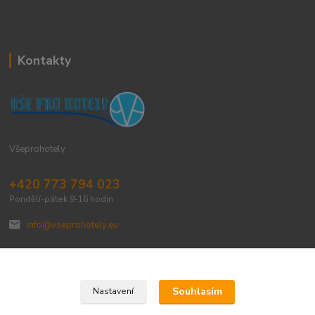
Kontakty
Všeprohotely
+420 773 794 023
Pondělí-pátek 9-16 hodin
info@vseprohotely.eu
Souhlasím
Nastavení
Upravit sběr cookies.