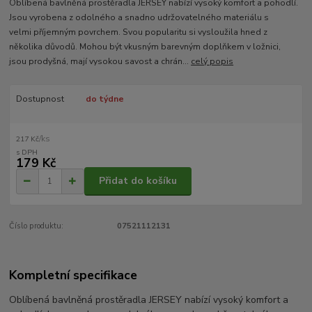
Oblíbená bavlněná prostěradla JERSEY nabízí vysoký komfort a pohodlí.
Jsou vyrobena z odolného a snadno udržovatelného materiálu s
velmi příjemným povrchem. Svou popularitu si vysloužila hned z
několika důvodů. Mohou být vkusným barevným doplňkem v ložnici,
jsou prodyšná, mají vysokou savost a chrán...
celý popis
Dostupnost
do týdne
/
ks
217 Kč
179 Kč
Přidat do košíku
Číslo produktu:
07521112131
Kompletní specifikace
Oblíbená bavlněná prostěradla JERSEY nabízí vysoký komfort a