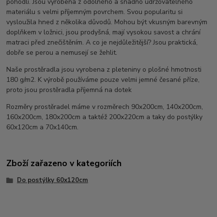
pohodlí. Jsou vyrobena z odolného a snadno udržovatelného
materiálu s velmi příjemným povrchem. Svou popularitu si
vysloužila hned z několika důvodů. Mohou být vkusným barevným
doplňkem v ložnici, jsou prodyšná, mají vysokou savost a chrání
matraci před znečištěním. A co je nejdůležitější? Jsou praktická,
dobře se perou a nemusejí se žehlit.
Naše prostěradla jsou vyrobena z pleteniny o plošné hmotnosti
180 g/m2. K výrobě používáme pouze velmi jemné česané příze,
proto jsou prostěradla příjemná na dotek
Rozměry prostěradel máme v rozměrech 90x200cm, 140x200cm,
160x200cm, 180x200cm a taktéž 200x220cm a taky do postýlky
60x120cm a 70x140cm.
Zboží zařazeno v kategoriích
Do postýlky 60x120cm