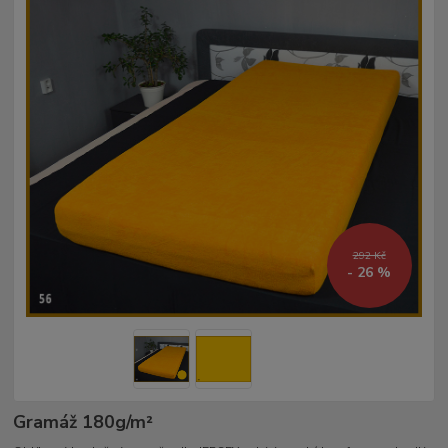
292 Kč
- 26 %
Gramáž 180g/m²­