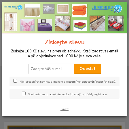
CHCETE NAKOUPIT VĚTŠÍ MNOŽSTVÍ NAŠICH PRODUKTŮ ZA LEPŠÍ
CENU? Klikněte ZDE
0
ks
+420 773 794 023
CZK
za
0 Kč
Pondělí-pátek 9-16 hodin
Menu
Získejte slevu
Získejte 100 Kč slevu na první objednávku. Stačí zadat váš email
a při objednávce nad 1000 Kč je sleva vaše.
Hledat
Odeslat
Úvod
PROSTĚRADLA
Bavlněné prostěradla JERSEY s gumou - 45 barev
Do postýlky 60x120cm
Bavlněné prostěradlo JERSEY 60x120cm -
barva 56 tmavě žlutá
Přeji si odebírat novinky e-mailem dle
podmínek zpracování osobních údajů
.
Bavlněné prostěradlo JERSEY
Souhlasím se
zpracováním osobních údajů
pro účely registrace.
60x120cm - barva 56 tmavě
Zavřít
žlutá