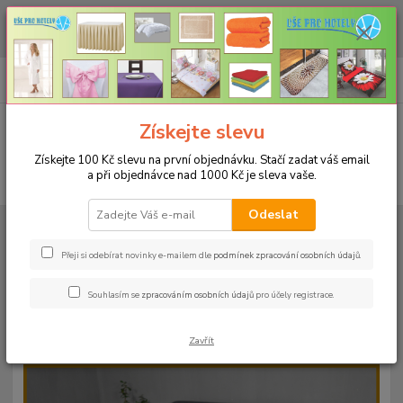
CHCETE NAKOUPIT VĚTŠÍ MNOŽSTVÍ NAŠICH PRODUKTŮ ZA LEPŠÍ
CENU? Klikněte ZDE
0
ks
+420 773 794 023
CZK
za
0 Kč
Pondělí-pátek 9-16 hodin
Menu
Získejte slevu
Získejte 100 Kč slevu na první objednávku. Stačí zadat váš email
a při objednávce nad 1000 Kč je sleva vaše.
Hledat
Odeslat
Úvod
PROSTĚRADLA
Bavlněné prostěradla JERSEY s gumou - 45 barev
Do postýlky 60x120cm
Bavlněné prostěradlo JERSEY 60x120cm -
barva 60 šedá
Přeji si odebírat novinky e-mailem dle
podmínek zpracování osobních údajů
.
Bavlněné prostěradlo JERSEY
Souhlasím se
zpracováním osobních údajů
pro účely registrace.
60x120cm - barva 60 šedá
Zavřít