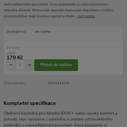
velmi příjemným povrchem. Svou popularitu si vysloužila hned z
několika důvodů. Mohou být vkusným barevným doplňkem v ložnici,
jsou prodyšná, mají vysokou savost a chrán...
celý popis
Dostupnost
do týdne
/
ks
217 Kč
179 Kč
Přidat do košíku
Číslo produktu:
07521112133
Kompletní specifikace
Oblíbená bavlněná prostěradla JERSEY nabízí vysoký komfort a
pohodlí. Jsou vyrobena z odolného a snadno udržovatelného
materiálu s velmi příjemným povrchem. Svou popularitu si