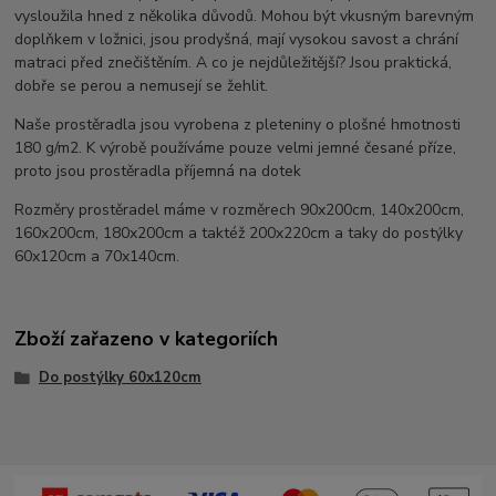
vysloužila hned z několika důvodů. Mohou být vkusným barevným
doplňkem v ložnici, jsou prodyšná, mají vysokou savost a chrání
matraci před znečištěním. A co je nejdůležitější? Jsou praktická,
dobře se perou a nemusejí se žehlit.
Naše prostěradla jsou vyrobena z pleteniny o plošné hmotnosti
180 g/m2. K výrobě používáme pouze velmi jemné česané příze,
proto jsou prostěradla příjemná na dotek
Rozměry prostěradel máme v rozměrech 90x200cm, 140x200cm,
160x200cm, 180x200cm a taktéž 200x220cm a taky do postýlky
60x120cm a 70x140cm.
Zboží zařazeno v kategoriích
Do postýlky 60x120cm