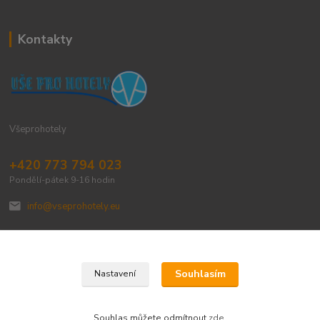
Kontakty
Všeprohotely
+420 773 794 023
Pondělí-pátek 9-16 hodin
info@vseprohotely.eu
Souhlasím
Nastavení
Upravit sběr cookies.
Souhlas můžete odmítnout
zde
.