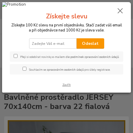
CHCETE NAKOUPIT VĚTŠÍ MNOŽSTVÍ NAŠICH PRODUKTŮ ZA LEPŠÍ
CENU? Klikněte ZDE
Získejte slevu
0
ks
+420 773 794 023
Získejte 100 Kč slevu na první objednávku. Stačí zadat váš email
CZK
za
0 Kč
Pondělí-pátek 9-16 hodin
a při objednávce nad 1000 Kč je sleva vaše.
Menu
Odeslat
Přeji si odebírat novinky e-mailem dle
podmínek zpracování osobních údajů
.
Hledat
Souhlasím se
zpracováním osobních údajů
pro účely registrace.
Úvod
PROSTĚRADLA
Bavlněné prostěradla JERSEY s gumou - 45 barev
Do postýlky 70x140cm
Bavlněné prostěradlo JERSEY 70x140cm -
barva 22 fialová
Zavřít
Bavlněné prostěradlo JERSEY
70x140cm - barva 22 fialová