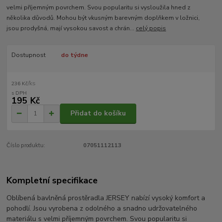
velmi příjemným povrchem. Svou popularitu si vysloužila hned z
několika důvodů. Mohou být vkusným barevným doplňkem v ložnici,
jsou prodyšná, mají vysokou savost a chrán...
celý popis
Dostupnost
do týdne
/
ks
236 Kč
195 Kč
Přidat do košíku
Číslo produktu:
07051112113
Kompletní specifikace
Oblíbená bavlněná prostěradla JERSEY nabízí vysoký komfort a
pohodlí. Jsou vyrobena z odolného a snadno udržovatelného
materiálu s velmi příjemným povrchem. Svou popularitu si