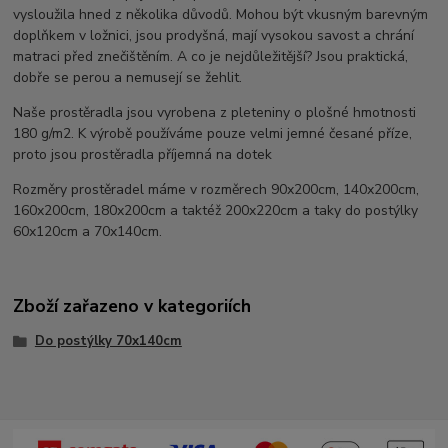
vysloužila hned z několika důvodů. Mohou být vkusným barevným
doplňkem v ložnici, jsou prodyšná, mají vysokou savost a chrání
matraci před znečištěním. A co je nejdůležitější? Jsou praktická,
dobře se perou a nemusejí se žehlit.
Naše prostěradla jsou vyrobena z pleteniny o plošné hmotnosti
180 g/m2. K výrobě používáme pouze velmi jemné česané příze,
proto jsou prostěradla příjemná na dotek
Rozměry prostěradel máme v rozměrech 90x200cm, 140x200cm,
160x200cm, 180x200cm a taktéž 200x220cm a taky do postýlky
60x120cm a 70x140cm.
Zboží zařazeno v kategoriích
Do postýlky 70x140cm