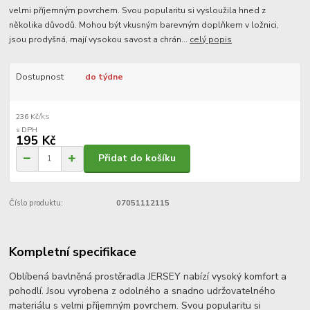
velmi příjemným povrchem. Svou popularitu si vysloužila hned z
několika důvodů. Mohou být vkusným barevným doplňkem v ložnici,
jsou prodyšná, mají vysokou savost a chrán...
celý popis
Dostupnost
do týdne
/
ks
236 Kč
195 Kč
Přidat do košíku
Číslo produktu:
07051112115
Kompletní specifikace
Oblíbená bavlněná prostěradla JERSEY nabízí vysoký komfort a
pohodlí. Jsou vyrobena z odolného a snadno udržovatelného
materiálu s velmi příjemným povrchem. Svou popularitu si