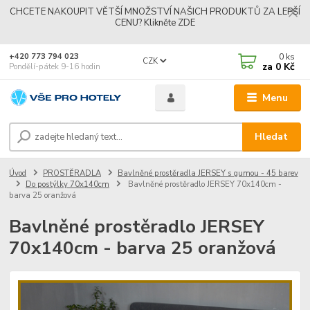
CHCETE NAKOUPIT VĚTŠÍ MNOŽSTVÍ NAŠICH PRODUKTŮ ZA LEPŠÍ
CENU? Klikněte ZDE
0
ks
+420 773 794 023
CZK
za
0 Kč
Pondělí-pátek 9-16 hodin
Menu
Hledat
Úvod
PROSTĚRADLA
Bavlněné prostěradla JERSEY s gumou - 45 barev
Do postýlky 70x140cm
Bavlněné prostěradlo JERSEY 70x140cm -
barva 25 oranžová
Bavlněné prostěradlo JERSEY
70x140cm - barva 25 oranžová