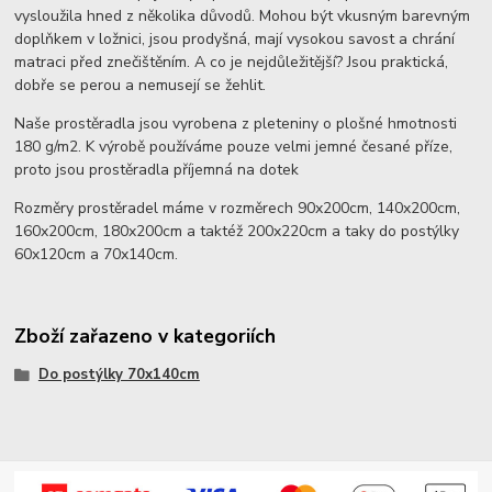
vysloužila hned z několika důvodů. Mohou být vkusným barevným
doplňkem v ložnici, jsou prodyšná, mají vysokou savost a chrání
matraci před znečištěním. A co je nejdůležitější? Jsou praktická,
dobře se perou a nemusejí se žehlit.
Naše prostěradla jsou vyrobena z pleteniny o plošné hmotnosti
180 g/m2. K výrobě používáme pouze velmi jemné česané příze,
proto jsou prostěradla příjemná na dotek
Rozměry prostěradel máme v rozměrech 90x200cm, 140x200cm,
160x200cm, 180x200cm a taktéž 200x220cm a taky do postýlky
60x120cm a 70x140cm.
Zboží zařazeno v kategoriích
Do postýlky 70x140cm