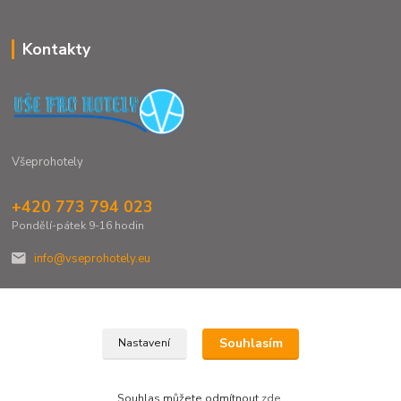
Kontakty
Všeprohotely
+420 773 794 023
Pondělí-pátek 9-16 hodin
info@vseprohotely.eu
Souhlasím
Nastavení
Upravit sběr cookies.
Souhlas můžete odmítnout
zde
.