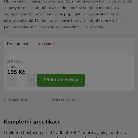
Oblíbená bavlněná prostěradla JERSEY nabízí vysoký komfort a pohodlí.
Jsou vyrobena z odolného a snadno udržovatelného materiálu s
velmi příjemným povrchem. Svou popularitu si vysloužila hned z
několika důvodů. Mohou být vkusným barevným doplňkem v ložnici,
jsou prodyšná, mají vysokou savost a chrán...
celý popis
Dostupnost
do týdne
/
ks
236 Kč
195 Kč
Přidat do košíku
Číslo produktu:
07051112134
Kompletní specifikace
Oblíbená bavlněná prostěradla JERSEY nabízí vysoký komfort a