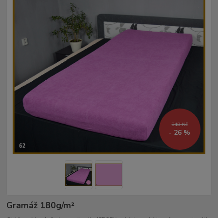
318 Kč
- 26 %
Gramáž 180g/m²­