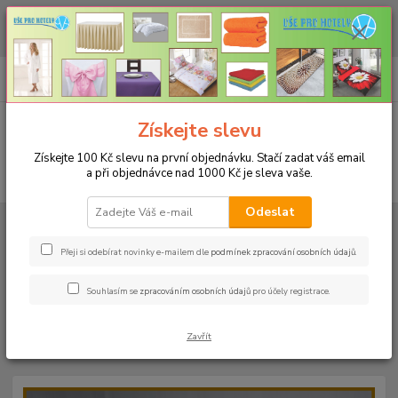
CHCETE NAKOUPIT VĚTŠÍ MNOŽSTVÍ NAŠICH PRODUKTŮ ZA LEPŠÍ
CENU? Klikněte ZDE
0
ks
+420 773 794 023
CZK
za
0 Kč
Pondělí-pátek 9-16 hodin
Menu
Získejte slevu
Získejte 100 Kč slevu na první objednávku. Stačí zadat váš email
a při objednávce nad 1000 Kč je sleva vaše.
Hledat
Odeslat
Úvod
PROSTĚRADLA
Bavlněné prostěradla JERSEY s gumou - 45 barev
Do postýlky 70x140cm
Bavlněné prostěradlo JERSEY 70x140cm -
barva 62 tmavě růžová
Přeji si odebírat novinky e-mailem dle
podmínek zpracování osobních údajů
.
Bavlněné prostěradlo JERSEY
Souhlasím se
zpracováním osobních údajů
pro účely registrace.
70x140cm - barva 62 tmavě
Zavřít
růžová