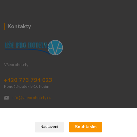
Kontakty
Všeprohotely
+420 773 794 023
Pondělí-pátek 9-16 hodin
info@vseprohotely.eu
Souhlasím
Nastavení
Upravit sběr cookies.