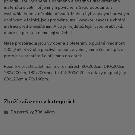
pohodlí. Jsou vyrobena z odolného a snadno udržovatelného
materiálu s velmi příjemným povrchem. Svou popularitu si
vysloužila hned z několika důvodů. Mohou být vkusným barevným
doplňkem v ložnici, jsou prodyšná, mají vysokou savost a chrání
matraci před znečištěním. A co je nejdůležitější? Jsou praktická,
dobře se perou a nemusejí se žehlit.
Naše prostěradla jsou vyrobena z pleteniny o plošné hmotnosti
180 g/m2. K výrobě používáme pouze velmi jemné česané příze,
proto jsou prostěradla příjemná na dotek
Rozměry prostěradel máme v rozměrech 90x200cm, 140x200cm,
160x200cm, 180x200cm a taktéž 200x220cm a taky do postýlky
60x120cm a 70x140cm.
Zboží zařazeno v kategoriích
Do postýlky 70x140cm