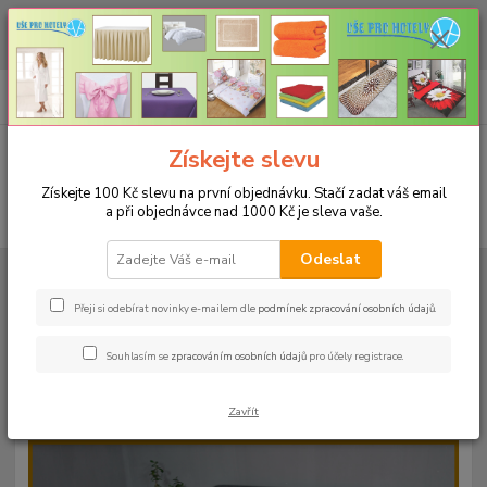
CHCETE NAKOUPIT VĚTŠÍ MNOŽSTVÍ NAŠICH PRODUKTŮ ZA LEPŠÍ
CENU? Klikněte ZDE
0
ks
+420 773 794 023
CZK
za
0 Kč
Pondělí-pátek 9-16 hodin
Menu
Získejte slevu
Získejte 100 Kč slevu na první objednávku. Stačí zadat váš email
a při objednávce nad 1000 Kč je sleva vaše.
Hledat
Odeslat
Úvod
PROSTĚRADLA
Bavlněné prostěradla JERSEY s gumou - 45 barev
Rozměr 90x200cm
Bavlněné prostěradlo JERSEY 90x200cm - barva
24 červená
Přeji si odebírat novinky e-mailem dle
podmínek zpracování osobních údajů
.
Bavlněné prostěradlo JERSEY
Souhlasím se
zpracováním osobních údajů
pro účely registrace.
90x200cm - barva 24 červená
Zavřít