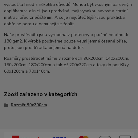
vysloužila hned z několika důvodů. Mohou být vkusným barevným
doplňkem v ložnici, jsou prodyšná, mají vysokou savost a chrání
matraci před znečištěním. A co je nejdůležitější? Jsou praktická,
dobře se perou a nemusejí se žehlit.
Naše prostěradla jsou vyrobena z pleteniny o plošné hmotnosti
180 g/m2. K výrobě používáme pouze velmi jemné česané příze,
proto jsou prostěradla příjemná na dotek
Rozměry prostěradel máme v rozměrech 90x200cm, 140x200cm,
160x200cm, 180x200cm a taktéž 200x220cm a taky do postýlky
60x120cm a 70x140cm.
Zboží zařazeno v kategoriích
Rozměr 90x200cm