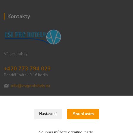
Kontakty
Všeprohotely
+420 773 794 023
Pondělí-pátek 9-16 hodin
info@vseprohotely.eu
Souhlasím
Nastavení
Upravit sběr cookies.
Souhlas můžete odmítnout
zde
.