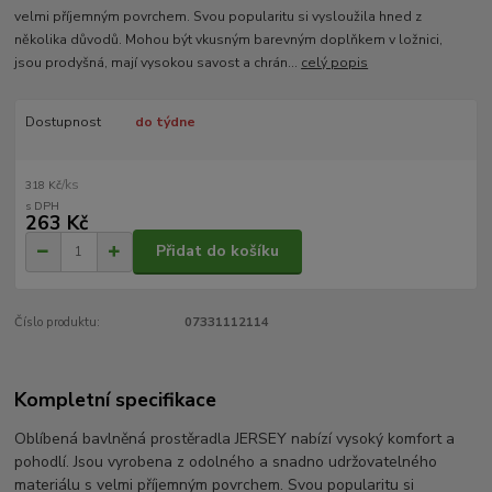
velmi příjemným povrchem. Svou popularitu si vysloužila hned z
několika důvodů. Mohou být vkusným barevným doplňkem v ložnici,
jsou prodyšná, mají vysokou savost a chrán...
celý popis
Dostupnost
do týdne
/
ks
318 Kč
263 Kč
Přidat do košíku
Číslo produktu:
07331112114
Kompletní specifikace
Oblíbená bavlněná prostěradla JERSEY nabízí vysoký komfort a
pohodlí. Jsou vyrobena z odolného a snadno udržovatelného
materiálu s velmi příjemným povrchem. Svou popularitu si