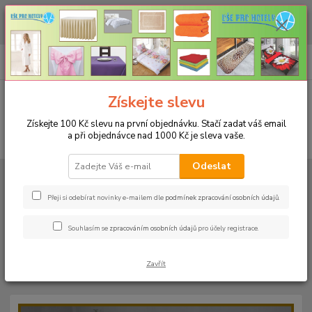
CHCETE NAKOUPIT VĚTŠÍ MNOŽSTVÍ NAŠICH PRODUKTŮ ZA LEPŠÍ
CENU? Klikněte ZDE
0
ks
+420 773 794 023
CZK
za
0 Kč
Pondělí-pátek 9-16 hodin
Menu
Získejte slevu
Získejte 100 Kč slevu na první objednávku. Stačí zadat váš email
a při objednávce nad 1000 Kč je sleva vaše.
Hledat
Odeslat
Úvod
PROSTĚRADLA
Bavlněné prostěradla JERSEY s gumou - 45 barev
Rozměr 90x200cm
Bavlněné prostěradlo JERSEY 90x200cm - barva
29 královská modrá
Přeji si odebírat novinky e-mailem dle
podmínek zpracování osobních údajů
.
Bavlněné prostěradlo JERSEY
Souhlasím se
zpracováním osobních údajů
pro účely registrace.
90x200cm - barva 29 královská
Zavřít
modrá