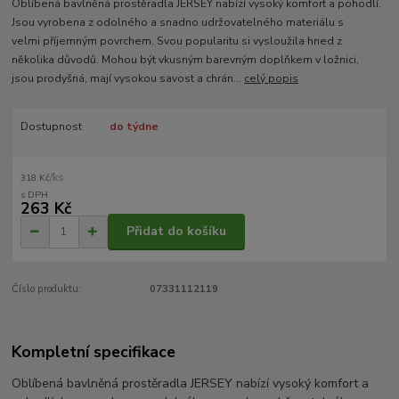
Oblíbená bavlněná prostěradla JERSEY nabízí vysoký komfort a pohodlí.
Jsou vyrobena z odolného a snadno udržovatelného materiálu s
velmi příjemným povrchem. Svou popularitu si vysloužila hned z
několika důvodů. Mohou být vkusným barevným doplňkem v ložnici,
jsou prodyšná, mají vysokou savost a chrán...
celý popis
Dostupnost
do týdne
/
ks
318 Kč
263 Kč
Přidat do košíku
Číslo produktu:
07331112119
Kompletní specifikace
Oblíbená bavlněná prostěradla JERSEY nabízí vysoký komfort a