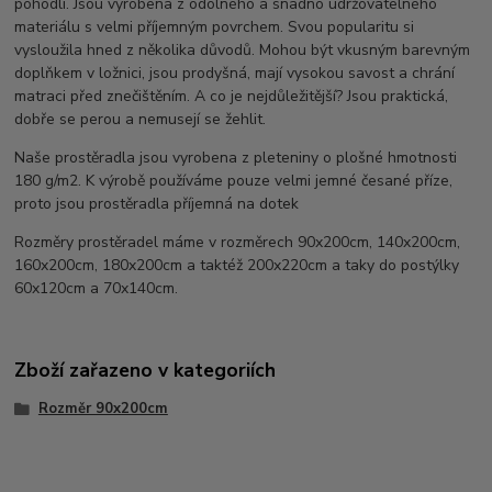
pohodlí. Jsou vyrobena z odolného a snadno udržovatelného
materiálu s velmi příjemným povrchem. Svou popularitu si
vysloužila hned z několika důvodů. Mohou být vkusným barevným
doplňkem v ložnici, jsou prodyšná, mají vysokou savost a chrání
matraci před znečištěním. A co je nejdůležitější? Jsou praktická,
dobře se perou a nemusejí se žehlit.
Naše prostěradla jsou vyrobena z pleteniny o plošné hmotnosti
180 g/m2. K výrobě používáme pouze velmi jemné česané příze,
proto jsou prostěradla příjemná na dotek
Rozměry prostěradel máme v rozměrech 90x200cm, 140x200cm,
160x200cm, 180x200cm a taktéž 200x220cm a taky do postýlky
60x120cm a 70x140cm.
Zboží zařazeno v kategoriích
Rozměr 90x200cm