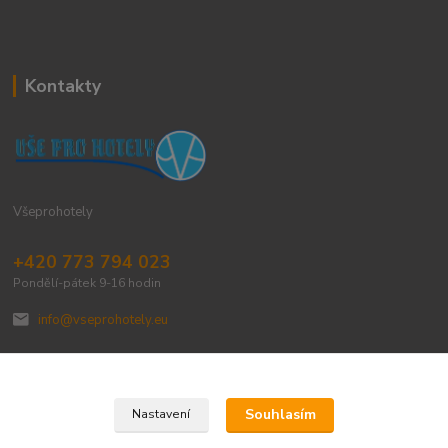
Kontakty
Všeprohotely
+420 773 794 023
Pondělí-pátek 9-16 hodin
info@vseprohotely.eu
Souhlasím
Nastavení
Upravit sběr cookies.