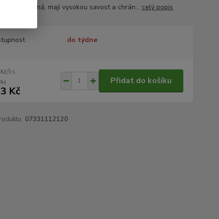
, jsou prodyšná, mají vysokou savost a chrán...
celý popis
tupnost
do týdne
/
ks
 Kč
Přidat do košíku
3 Kč
roduktu:
07331112120