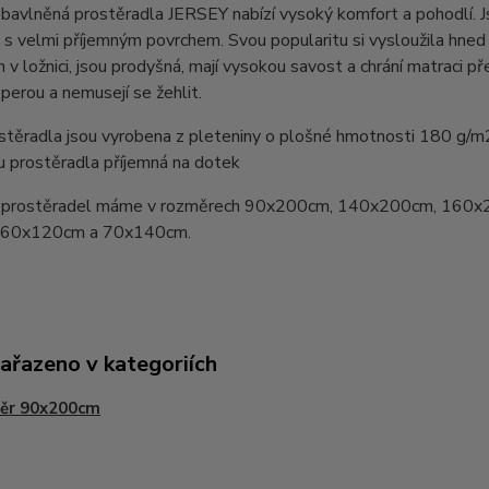
bavlněná prostěradla JERSEY nabízí vysoký komfort a pohodlí. 
 s velmi příjemným povrchem. Svou popularitu si vysloužila hn
v ložnici, jsou prodyšná, mají vysokou savost a chrání matraci pře
perou a nemusejí se žehlit.
stěradla jsou vyrobena z pleteniny o plošné hmotnosti 180 g/m
u prostěradla příjemná na dotek
prostěradel máme v rozměrech 90x200cm, 140x200cm, 160x
y 60x120cm a 70x140cm.
zařazeno v kategoriích
ěr 90x200cm