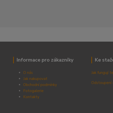
Informace pro zákazníky
Ke staž
O nás
Jak fungují 
Jak nakupovat
Odstoupení 
Obchodní podmínky
Fotogalerie
Kontak
ty