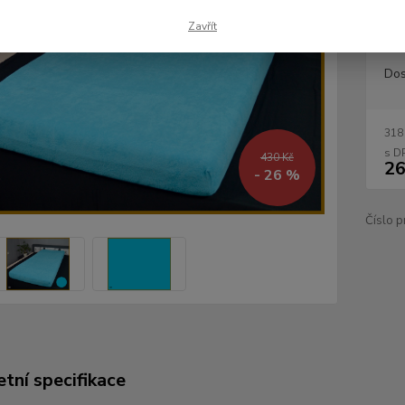
ložnici
Zavřít
Dos
318
430 Kč
26
- 26 %
Číslo p
tní specifikace