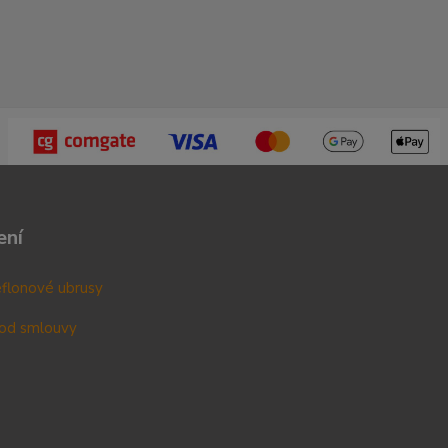
ení
teflonové ubrusy
od smlouvy