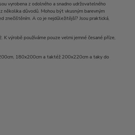
Jsou vyrobena z odolného a snadno udržovatelného
ed z několika důvodů. Mohou být vkusným barevným
d znečištěním. A co je nejdůležitější? Jsou praktická,
2. K výrobě používáme pouze velmi jemné česané příze,
200cm, 180x200cm a taktéž 200x220cm a taky do