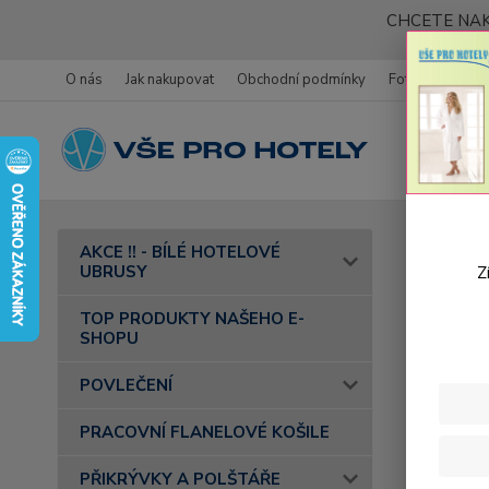
CHCETE NAK
O nás
Jak nakupovat
Obchodní podmínky
Fotogalerie
Úvod
AKCE !! - BÍLÉ HOTELOVÉ
barva 30 t
UBRUSY
Z
Bavl
TOP PRODUKTY NAŠEHO E-
SHOPU
POVLEČENÍ
PRACOVNÍ FLANELOVÉ KOŠILE
PŘIKRÝVKY A POLŠTÁŘE