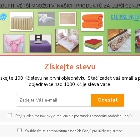
OUPIT VĚTŠÍ MNOŽSTVÍ NAŠICH PRODUKTŮ ZA LEPŠÍ CENU? K
Kontakty
Nevíte
Hledat
+420
Ponděl
Získejte slevu
PROSTĚRADLA
Bavlněné prostěradla JERSEY s gumou - 45 barev
R
yrkysová
ískejte 100 Kč slevu na první objednávku. Stačí zadat váš email a p
objednávce nad 1000 Kč je sleva vaše.
něné prostěradlo JERSEY 90x20
Odeslat
Gra
Oblíbe
Přeji si odebírat novinky e-mailem dle
podmínek zpracování osobních údajů
.
pohodl
materi
Souhlasím se
zpracováním osobních údajů
pro účely registrace.
hned z