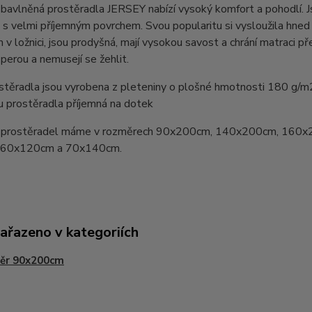
bavlněná prostěradla JERSEY nabízí vysoký komfort a pohodlí. 
 s velmi příjemným povrchem. Svou popularitu si vysloužila hn
v ložnici, jsou prodyšná, mají vysokou savost a chrání matraci pře
perou a nemusejí se žehlit.
stěradla jsou vyrobena z pleteniny o plošné hmotnosti 180 g/m
u prostěradla příjemná na dotek
prostěradel máme v rozměrech 90x200cm, 140x200cm, 160x
y 60x120cm a 70x140cm.
zařazeno v kategoriích
ěr 90x200cm