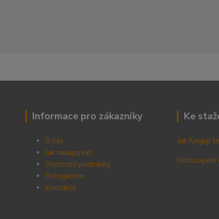
Informace pro zákazníky
Ke staž
O nás
Jak fungují 
Jak nakupovat
Odstoupení 
Obchodní podmínky
Fotogalerie
Kontak
ty