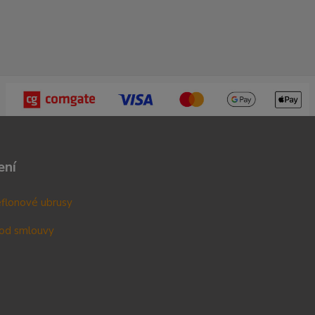
ení
teflonové ubrusy
od smlouvy