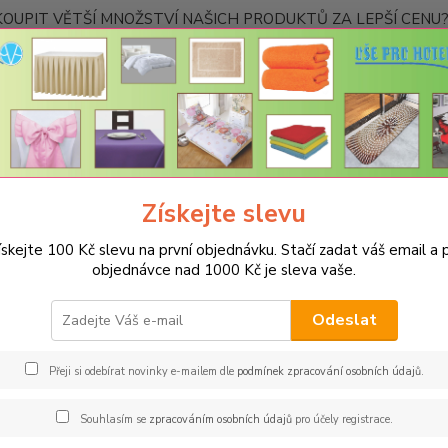
OUPIT VĚTŠÍ MNOŽSTVÍ NAŠICH PRODUKTŮ ZA LEPŠÍ CENU? K
Kontakty
Nevíte
Hledat
+420
Ponděl
Získejte slevu
PROSTĚRADLA
Bavlněné prostěradla JERSEY s gumou - 45 barev
R
la
ískejte 100 Kč slevu na první objednávku. Stačí zadat váš email a p
objednávce nad 1000 Kč je sleva vaše.
něné prostěradlo JERSEY 90x200
Odeslat
Gra
Oblíbe
Přeji si odebírat novinky e-mailem dle
podmínek zpracování osobních údajů
.
pohodl
materi
Souhlasím se
zpracováním osobních údajů
pro účely registrace.
hned z