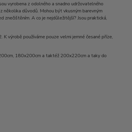
Jsou vyrobena z odolného a snadno udržovatelného
ed z několika důvodů. Mohou být vkusným barevným
d znečištěním. A co je nejdůležitější? Jsou praktická,
2. K výrobě používáme pouze velmi jemné česané příze,
200cm, 180x200cm a taktéž 200x220cm a taky do