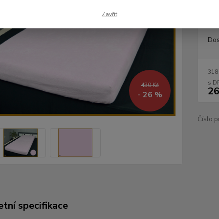
ložnici
Zavřít
Dos
318
430 Kč
26
- 26 %
Číslo p
tní specifikace