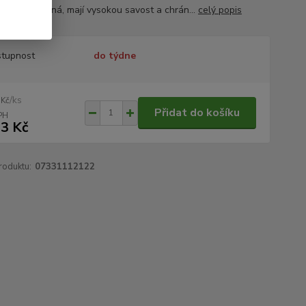
, jsou prodyšná, mají vysokou savost a chrán...
celý popis
tupnost
do týdne
/
ks
 Kč
Přidat do košíku
3 Kč
roduktu:
07331112122