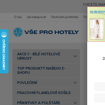
CHCETE NAK
O nás
Jak nakupovat
Obchodní podmínky
Fotogalerie
Úvod
AKCE !! - BÍLÉ HOTELOVÉ
barva 36 li
UBRUSY
Z
Bavl
TOP PRODUKTY NAŠEHO E-
SHOPU
POVLEČENÍ
PRACOVNÍ FLANELOVÉ KOŠILE
PŘIKRÝVKY A POLŠTÁŘE