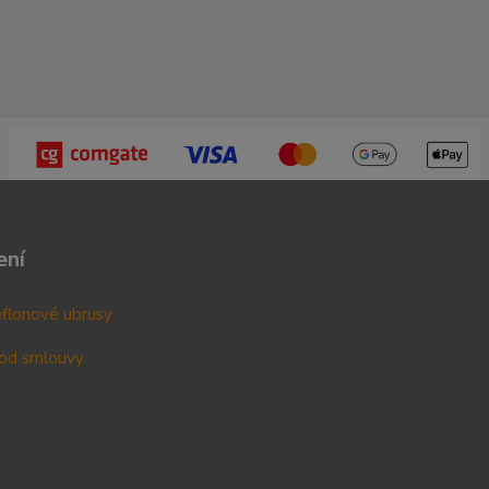
ení
teflonové ubrusy
od smlouvy