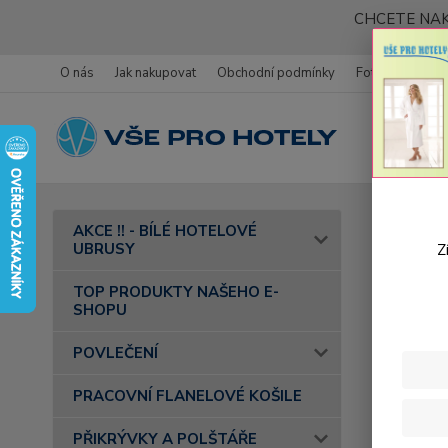
CHCETE NAK
O nás
Jak nakupovat
Obchodní podmínky
Fotogalerie
Úvod
AKCE !! - BÍLÉ HOTELOVÉ
barva 49 z
UBRUSY
Z
Bavl
TOP PRODUKTY NAŠEHO E-
SHOPU
brčá
POVLEČENÍ
PRACOVNÍ FLANELOVÉ KOŠILE
PŘIKRÝVKY A POLŠTÁŘE