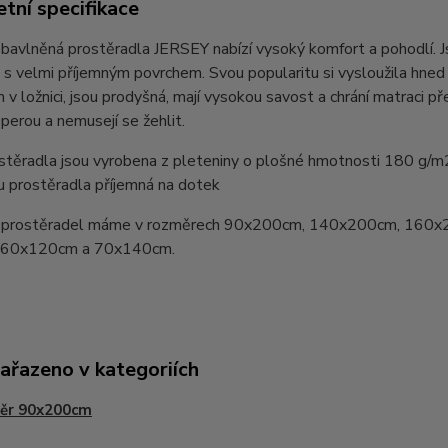
tní specifikace
bavlněná prostěradla JERSEY nabízí vysoký komfort a pohodlí. 
 s velmi příjemným povrchem. Svou popularitu si vysloužila hn
v ložnici, jsou prodyšná, mají vysokou savost a chrání matraci pře
perou a nemusejí se žehlit.
stěradla jsou vyrobena z pleteniny o plošné hmotnosti 180 g/m
u prostěradla příjemná na dotek
prostěradel máme v rozměrech 90x200cm, 140x200cm, 160x
y 60x120cm a 70x140cm.
zařazeno v kategoriích
ěr 90x200cm