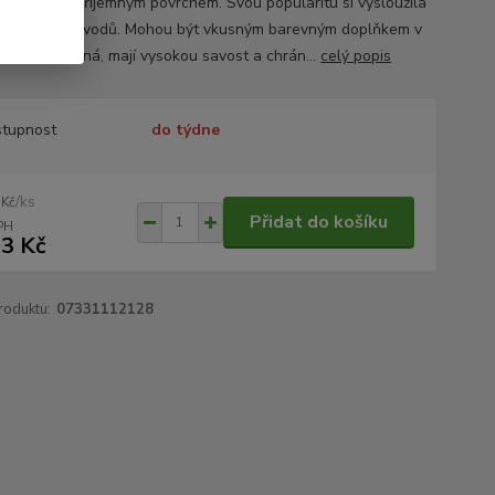
álu s velmi příjemným povrchem. Svou popularitu si vysloužila
 několika důvodů. Mohou být vkusným barevným doplňkem v
, jsou prodyšná, mají vysokou savost a chrán...
celý popis
tupnost
do týdne
/
ks
 Kč
Přidat do košíku
3 Kč
roduktu:
07331112128