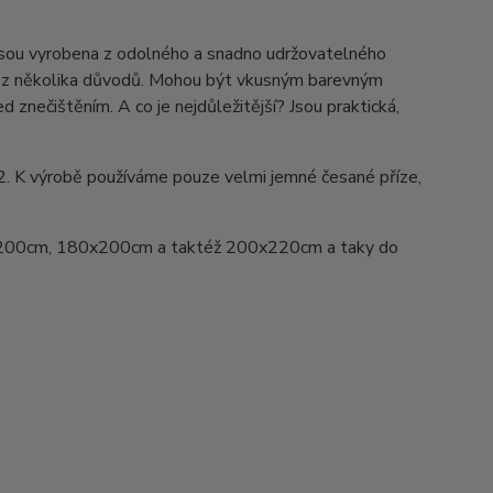
Jsou vyrobena z odolného a snadno udržovatelného
ed z několika důvodů. Mohou být vkusným barevným
d znečištěním. A co je nejdůležitější? Jsou praktická,
2. K výrobě používáme pouze velmi jemné česané příze,
200cm, 180x200cm a taktéž 200x220cm a taky do