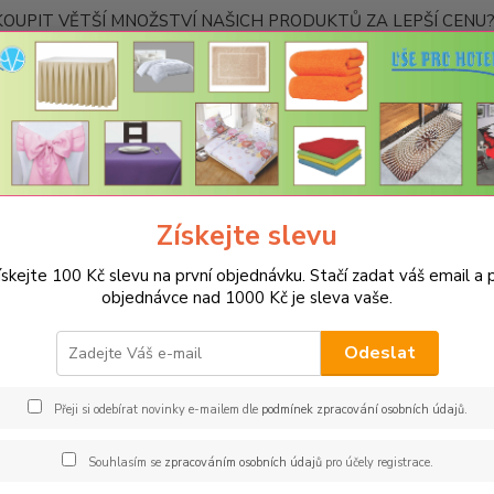
OUPIT VĚTŠÍ MNOŽSTVÍ NAŠICH PRODUKTŮ ZA LEPŠÍ CENU? K
Kontakty
Nevíte
Hledat
+420
Ponděl
Získejte slevu
PROSTĚRADLA
Bavlněné prostěradla JERSEY s gumou - 45 barev
R
elená brčálová
ískejte 100 Kč slevu na první objednávku. Stačí zadat váš email a p
objednávce nad 1000 Kč je sleva vaše.
něné prostěradlo JERSEY 90x20
lová
Odeslat
Gra
Přeji si odebírat novinky e-mailem dle
podmínek zpracování osobních údajů
.
Oblíbe
Souhlasím se
zpracováním osobních údajů
pro účely registrace.
pohodl