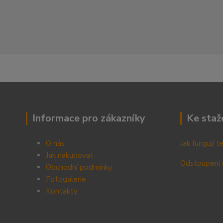
Informace pro zákazníky
Ke staž
O nás
Jak fungují 
Jak nakupovat
Odstoupení 
Obchodní podmínky
Fotogalerie
Kontak
ty