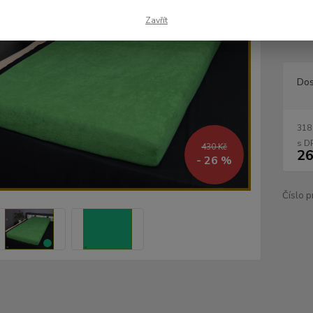
materi
hned z
Zavřít
ložnici
Dos
318
430 Kč
26
- 26 %
Číslo p