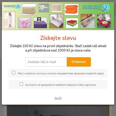
CHCETE NAKOUPIT VĚTŠÍ MNOŽSTVÍ NAŠICH PRODUKTŮ ZA LEPŠÍ
CENU? Klikněte ZDE
0
ks
+420 773 794 023
CZK
za
0 Kč
Pondělí-pátek 9-16 hodin
Menu
Získejte slevu
Získejte 100 Kč slevu na první objednávku. Stačí zadat váš email
a při objednávce nad 1000 Kč je sleva vaše.
Hledat
Odeslat
Úvod
PROSTĚRADLA
Bavlněné prostěradla JERSEY s gumou - 45 barev
Rozměr 90x200cm
Bavlněné prostěradlo JERSEY 90x200cm - barva
52 mandarinka
Přeji si odebírat novinky e-mailem dle
podmínek zpracování osobních údajů
.
Bavlněné prostěradlo JERSEY
Souhlasím se
zpracováním osobních údajů
pro účely registrace.
90x200cm - barva 52 mandarinka
Zavřít