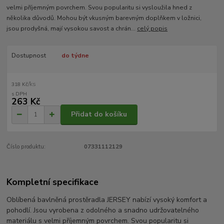
velmi příjemným povrchem. Svou popularitu si vysloužila hned z
několika důvodů. Mohou být vkusným barevným doplňkem v ložnici,
jsou prodyšná, mají vysokou savost a chrán...
celý popis
Dostupnost
do týdne
/
ks
318 Kč
263 Kč
Přidat do košíku
Číslo produktu:
07331112129
Kompletní specifikace
Oblíbená bavlněná prostěradla JERSEY nabízí vysoký komfort a
pohodlí. Jsou vyrobena z odolného a snadno udržovatelného
materiálu s velmi příjemným povrchem. Svou popularitu si