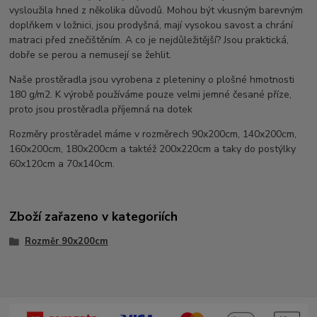
vysloužila hned z několika důvodů. Mohou být vkusným barevným
doplňkem v ložnici, jsou prodyšná, mají vysokou savost a chrání
matraci před znečištěním. A co je nejdůležitější? Jsou praktická,
dobře se perou a nemusejí se žehlit.
Naše prostěradla jsou vyrobena z pleteniny o plošné hmotnosti
180 g/m2. K výrobě používáme pouze velmi jemné česané příze,
proto jsou prostěradla příjemná na dotek
Rozměry prostěradel máme v rozměrech 90x200cm, 140x200cm,
160x200cm, 180x200cm a taktéž 200x220cm a taky do postýlky
60x120cm a 70x140cm.
Zboží zařazeno v kategoriích
Rozměr 90x200cm