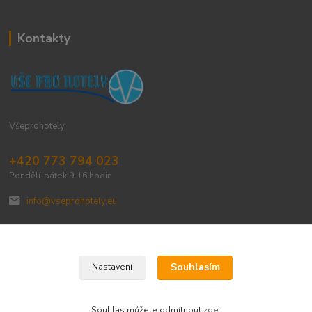
Kontakty
Všeprohotely
+420 773 794 023
Pondělí-pátek 9-16 hodin
info@vseprohotely.eu
Souhlasím
Nastavení
Upravit sběr cookies.
Souhlas můžete odmítnout
zde
.