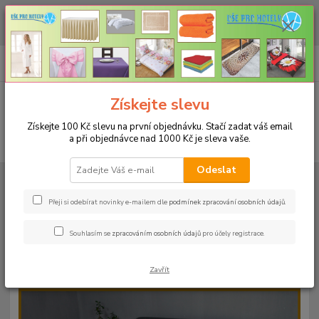
CHCETE NAKOUPIT VĚTŠÍ MNOŽSTVÍ NAŠICH PRODUKTŮ ZA LEPŠÍ
CENU? Klikněte ZDE
0
ks
+420 773 794 023
CZK
za
0 Kč
Pondělí-pátek 9-16 hodin
Menu
Získejte slevu
Získejte 100 Kč slevu na první objednávku. Stačí zadat váš email
a při objednávce nad 1000 Kč je sleva vaše.
Hledat
Odeslat
Úvod
PROSTĚRADLA
Froté prostěradla s gumou - 190g/m2 - 45 barev
Rozměr 140x200cm
Froté prostěradlo 140x200cm - 190g/m² - barvá
03 banánová
Přeji si odebírat novinky e-mailem dle
podmínek zpracování osobních údajů
.
Froté prostěradlo 140x200cm -
Souhlasím se
zpracováním osobních údajů
pro účely registrace.
190g/m² - barvá 03 banánová
Zavřít