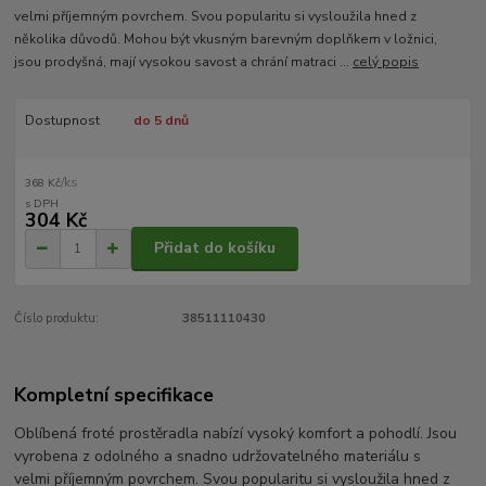
velmi příjemným povrchem. Svou popularitu si vysloužila hned z
několika důvodů. Mohou být vkusným barevným doplňkem v ložnici,
jsou prodyšná, mají vysokou savost a chrání matraci ...
celý popis
Dostupnost
do 5 dnů
/
ks
368 Kč
304 Kč
Přidat do košíku
Číslo produktu:
38511110430
Kompletní specifikace
Oblíbená froté prostěradla nabízí vysoký komfort a pohodlí. Jsou
vyrobena z odolného a snadno udržovatelného materiálu s
velmi příjemným povrchem. Svou popularitu si vysloužila hned z