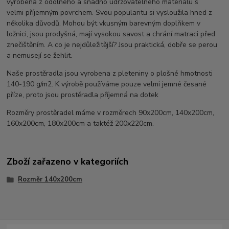
vyrobena z odolného a snadno udržovatelného materiálu s
velmi příjemným povrchem. Svou popularitu si vysloužila hned z
několika důvodů. Mohou být vkusným barevným doplňkem v
ložnici, jsou prodyšná, mají vysokou savost a chrání matraci před
znečištěním. A co je nejdůležitější? Jsou praktická, dobře se perou
a nemusejí se žehlit.
Naše prostěradla jsou vyrobena z pleteniny o plošné hmotnosti
140-190 g/m2. K výrobě používáme pouze velmi jemné česané
příze, proto jsou prostěradla příjemná na dotek
Rozměry prostěradel máme v rozměrech 90x200cm, 140x200cm,
160x200cm, 180x200cm a taktéž 200x220cm.
Zboží zařazeno v kategoriích
Rozměr 140x200cm