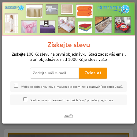
CHCETE NAKOUPIT VĚTŠÍ MNOŽSTVÍ NAŠICH PRODUKTŮ ZA LEPŠÍ
CENU? Klikněte ZDE
0
ks
+420 773 794 023
CZK
za
0 Kč
Pondělí-pátek 9-16 hodin
Menu
Získejte slevu
Získejte 100 Kč slevu na první objednávku. Stačí zadat váš email
a při objednávce nad 1000 Kč je sleva vaše.
Hledat
Odeslat
Úvod
PROSTĚRADLA
Froté prostěradla s gumou - 190g/m2 - 45 barev
Rozměr 140x200cm
Froté prostěradlo 140x200cm - 190g/m² - barva
12 hráškově zelená
Přeji si odebírat novinky e-mailem dle
podmínek zpracování osobních údajů
.
Froté prostěradlo 140x200cm -
Souhlasím se
zpracováním osobních údajů
pro účely registrace.
190g/m² - barva 12 hráškově
Zavřít
zelená