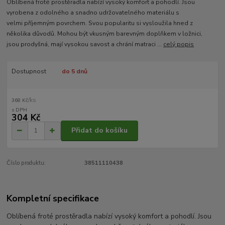
Oblíbená froté prostěradla nabízí vysoký komfort a pohodlí. Jsou
vyrobena z odolného a snadno udržovatelného materiálu s
velmi příjemným povrchem. Svou popularitu si vysloužila hned z
několika důvodů. Mohou být vkusným barevným doplňkem v ložnici,
jsou prodyšná, mají vysokou savost a chrání matraci ...
celý popis
Dostupnost
do 5 dnů
/
ks
368 Kč
304 Kč
Přidat do košíku
Číslo produktu:
38511110438
Kompletní specifikace
Oblíbená froté prostěradla nabízí vysoký komfort a pohodlí. Jsou