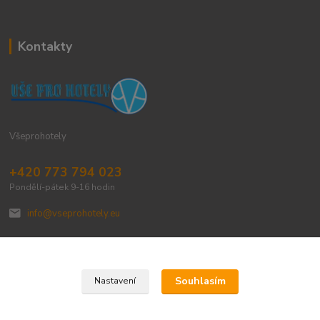
Kontakty
Všeprohotely
+420 773 794 023
Pondělí-pátek 9-16 hodin
info@vseprohotely.eu
Souhlasím
Nastavení
Upravit sběr cookies.