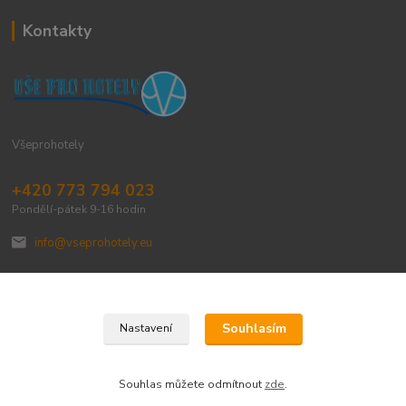
Kontakty
Všeprohotely
+420 773 794 023
Pondělí-pátek 9-16 hodin
info@vseprohotely.eu
Souhlasím
Nastavení
Upravit sběr cookies.
Souhlas můžete odmítnout
zde
.
Vytvořeno na
Eshop-rychle.cz