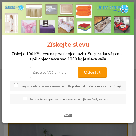
CHCETE NAKOUPIT VĚTŠÍ MNOŽSTVÍ NAŠICH PRODUKTŮ ZA LEPŠÍ
CENU? Klikněte ZDE
0
ks
+420 773 794 023
CZK
za
0 Kč
Pondělí-pátek 9-16 hodin
Menu
Získejte slevu
Získejte 100 Kč slevu na první objednávku. Stačí zadat váš email
a při objednávce nad 1000 Kč je sleva vaše.
Hledat
Odeslat
Úvod
PROSTĚRADLA
Froté prostěradla s gumou - 190g/m2 - 45 barev
Rozměr 140x200cm
Froté prostěradlo 140x200cm - 190g/m² - barva
22 fialová
Přeji si odebírat novinky e-mailem dle
podmínek zpracování osobních údajů
.
Froté prostěradlo 140x200cm -
Souhlasím se
zpracováním osobních údajů
pro účely registrace.
190g/m² - barva 22 fialová
Zavřít