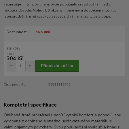
velmi příjemným povrchem. Svou popularitu si vysloužila hned z
několika důvodů. Mohou být vkusným barevným doplňkem v ložnici,
jsou prodyšná, mají vysokou savost a chrání matraci ...
celý popis
Dostupnost
do 5 dnů
/
ks
368 Kč
304 Kč
Přidat do košíku
Číslo produktu:
38511110446
Kompletní specifikace
Oblíbená froté prostěradla nabízí vysoký komfort a pohodlí. Jsou
vyrobena z odolného a snadno udržovatelného materiálu s
velmi příjemným povrchem. Svou popularitu si vysloužila hned z