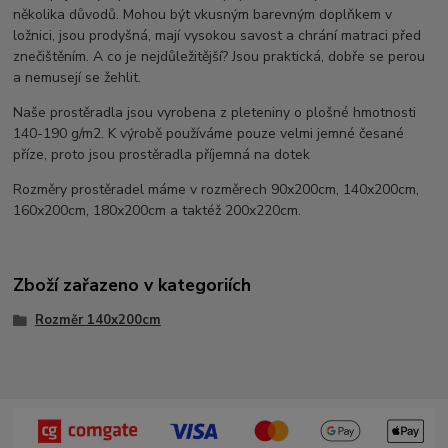
několika důvodů. Mohou být vkusným barevným doplňkem v
ložnici, jsou prodyšná, mají vysokou savost a chrání matraci před
znečištěním. A co je nejdůležitější? Jsou praktická, dobře se perou
a nemusejí se žehlit.
Naše prostěradla jsou vyrobena z pleteniny o plošné hmotnosti
140-190 g/m2. K výrobě používáme pouze velmi jemné česané
příze, proto jsou prostěradla příjemná na dotek
Rozměry prostěradel máme v rozměrech 90x200cm, 140x200cm,
160x200cm, 180x200cm a taktéž 200x220cm.
Zboží zařazeno v kategoriích
Rozměr 140x200cm