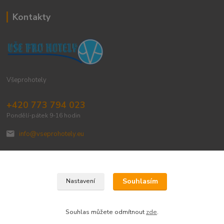
Kontakty
Všeprohotely
+420 773 794 023
Pondělí-pátek 9-16 hodin
info@vseprohotely.eu
Souhlasím
Nastavení
Upravit sběr cookies.
Souhlas můžete odmítnout
zde
.
Vytvořeno na
Eshop-rychle.cz