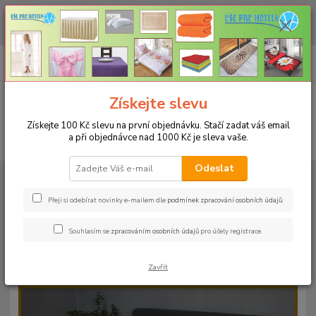
CHCETE NAKOUPIT VĚTŠÍ MNOŽSTVÍ NAŠICH PRODUKTŮ ZA LEPŠÍ
CENU? Klikněte ZDE
0
ks
+420 773 794 023
CZK
za
0 Kč
Pondělí-pátek 9-16 hodin
Menu
Získejte slevu
Získejte 100 Kč slevu na první objednávku. Stačí zadat váš email
a při objednávce nad 1000 Kč je sleva vaše.
Hledat
Odeslat
Úvod
PROSTĚRADLA
Froté prostěradla s gumou - 190g/m2 - 45 barev
Rozměr 140x200cm
Froté prostěradlo 140x200cm - 190g/m² - barva
25 oranžová
Přeji si odebírat novinky e-mailem dle
podmínek zpracování osobních údajů
.
Froté prostěradlo 140x200cm -
Souhlasím se
zpracováním osobních údajů
pro účely registrace.
190g/m² - barva 25 oranžová
Zavřít