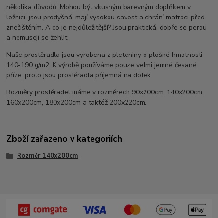
několika důvodů. Mohou být vkusným barevným doplňkem v
ložnici, jsou prodyšná, mají vysokou savost a chrání matraci před
znečištěním. A co je nejdůležitější? Jsou praktická, dobře se perou
a nemusejí se žehlit.
Naše prostěradla jsou vyrobena z pleteniny o plošné hmotnosti
140-190 g/m2. K výrobě používáme pouze velmi jemné česané
příze, proto jsou prostěradla příjemná na dotek
Rozměry prostěradel máme v rozměrech 90x200cm, 140x200cm,
160x200cm, 180x200cm a taktéž 200x220cm.
Zboží zařazeno v kategoriích
Rozměr 140x200cm