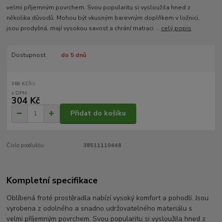
velmi příjemným povrchem. Svou popularitu si vysloužila hned z
několika důvodů. Mohou být vkusným barevným doplňkem v ložnici,
jsou prodyšná, mají vysokou savost a chrání matraci ...
celý popis
Dostupnost
do 5 dnů
/
ks
368 Kč
304 Kč
Přidat do košíku
Číslo produktu:
38511110448
Kompletní specifikace
Oblíbená froté prostěradla nabízí vysoký komfort a pohodlí. Jsou
vyrobena z odolného a snadno udržovatelného materiálu s
velmi příjemným povrchem. Svou popularitu si vysloužila hned z