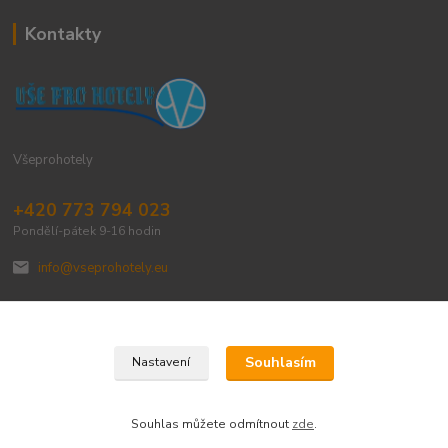
Kontakty
Všeprohotely
+420 773 794 023
Pondělí-pátek 9-16 hodin
info@vseprohotely.eu
Souhlasím
Nastavení
Upravit sběr cookies.
Souhlas můžete odmítnout
zde
.
Vytvořeno na
Eshop-rychle.cz