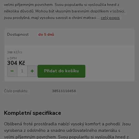
velmi příjemným povrchem. Svou popularitu si vysloužila hned z
několika důvodů. Mohou být vkusným barevným doplňkem v ložnici,
jsou prodyšná, mají vysokou savost a chrání matraci ...
celý popis
Dostupnost
do 5 dnů
/
ks
368 Kč
304 Kč
Přidat do košíku
Číslo produktu:
38511110456
Kompletní specifikace
Oblíbená froté prostěradla nabízí vysoký komfort a pohodlí. Jsou
vyrobena z odolného a snadno udržovatelného materiálu s
velmi příjemným povrchem. Svou popularitu si vysloužila hned z