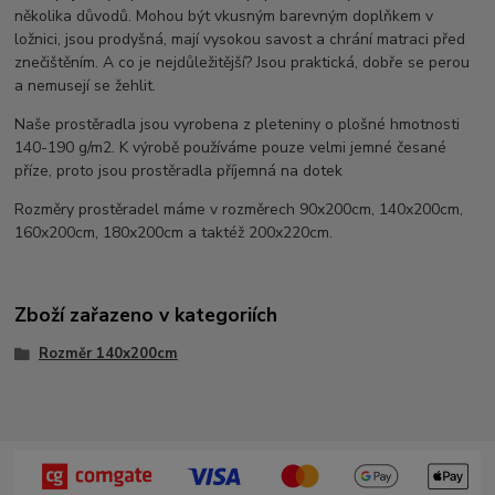
několika důvodů. Mohou být vkusným barevným doplňkem v
ložnici, jsou prodyšná, mají vysokou savost a chrání matraci před
znečištěním. A co je nejdůležitější? Jsou praktická, dobře se perou
a nemusejí se žehlit.
Naše prostěradla jsou vyrobena z pleteniny o plošné hmotnosti
140-190 g/m2. K výrobě používáme pouze velmi jemné česané
příze, proto jsou prostěradla příjemná na dotek
Rozměry prostěradel máme v rozměrech 90x200cm, 140x200cm,
160x200cm, 180x200cm a taktéž 200x220cm.
Zboží zařazeno v kategoriích
Rozměr 140x200cm