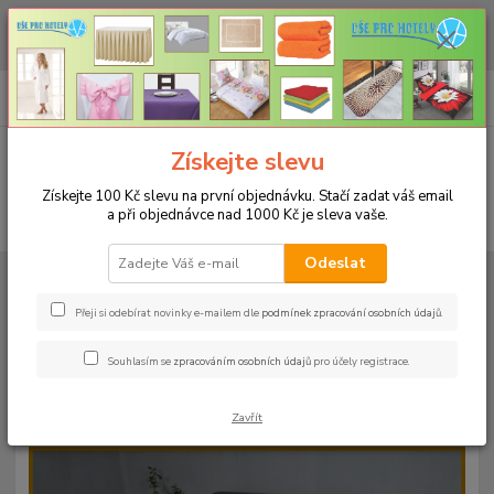
CHCETE NAKOUPIT VĚTŠÍ MNOŽSTVÍ NAŠICH PRODUKTŮ ZA LEPŠÍ
CENU? Klikněte ZDE
0
ks
+420 773 794 023
CZK
za
0 Kč
Pondělí-pátek 9-16 hodin
Menu
Získejte slevu
Získejte 100 Kč slevu na první objednávku. Stačí zadat váš email
a při objednávce nad 1000 Kč je sleva vaše.
Hledat
Odeslat
Úvod
PROSTĚRADLA
Froté prostěradla s gumou - 190g/m2 - 45 barev
Rozměr 140x200cm
Froté prostěradlo 140x200cm - 190g/m² - barva
38 jeans
Přeji si odebírat novinky e-mailem dle
podmínek zpracování osobních údajů
.
Froté prostěradlo 140x200cm -
Souhlasím se
zpracováním osobních údajů
pro účely registrace.
190g/m² - barva 38 jeans
Zavřít