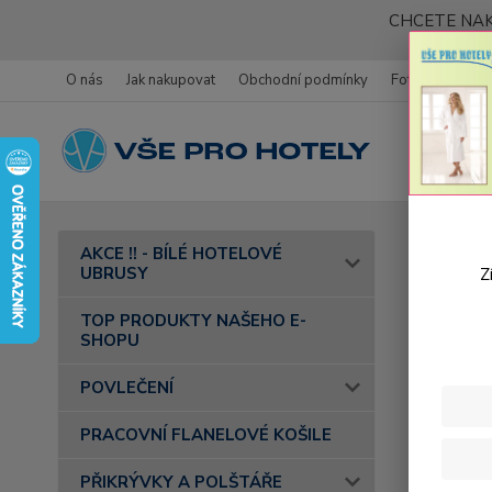
CHCETE NAK
O nás
Jak nakupovat
Obchodní podmínky
Fotogalerie
Úvod
AKCE !! - BÍLÉ HOTELOVÉ
barva 62 t
UBRUSY
Z
Frot
TOP PRODUKTY NAŠEHO E-
SHOPU
růžo
POVLEČENÍ
PRACOVNÍ FLANELOVÉ KOŠILE
PŘIKRÝVKY A POLŠTÁŘE