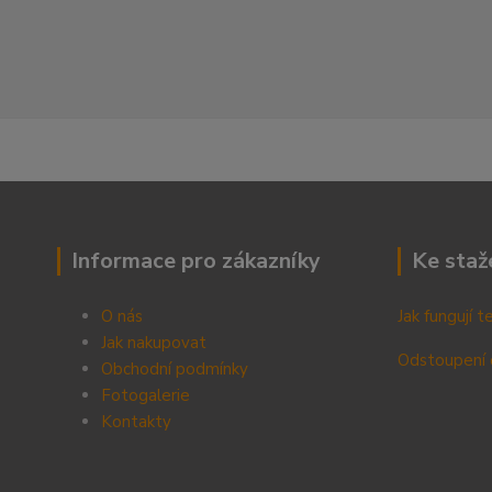
Informace pro zákazníky
Ke staž
O nás
Jak fungují 
Jak nakupovat
Odstoupení 
Obchodní podmínky
Fotogalerie
Kontak
ty