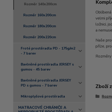
Komple
Rozměr 140x200cm
Oblíbená 
Rozměr 160x200cm
velmi př
ložnici, 
Rozměr 180x200cm
a nemusej
Rozměr 200x220cm
Naše pro
příze, pr
Froté prostěradla PD - 175g/m2
- 7 barev
Rozměry
Bavlněné prostěradla JERSEY s
gumou - 45 barev
Bavlněné prostěradla JERSEY
Zboží 
PD s gumou - 7 barev
Rozm
Mikroplyšová prostěradla
MATRACOVÉ CHRÁNIČE A