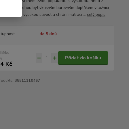
příjemným povrchem. Svou popularitu si vysloužila hned z
ka důvodů. Mohou být vkusným barevným doplňkem v ložnici,
odyšná, mají vysokou savost a chrání matraci ...
celý popis
tupnost
do 5 dnů
/
ks
 Kč
Přidat do košíku
4 Kč
roduktu:
38511110467