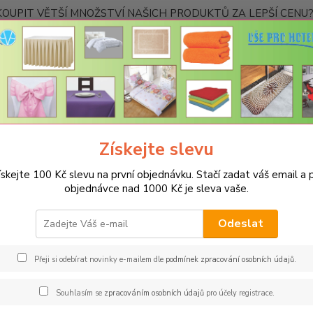
OUPIT VĚTŠÍ MNOŽSTVÍ NAŠICH PRODUKTŮ ZA LEPŠÍ CENU? K
Kontakty
Nevíte
Hledat
+420
Ponděl
Získejte slevu
PROSTĚRADLA
Froté prostěradla s gumou - 190g/m2 - 45 barev
R
mavě růžová
ískejte 100 Kč slevu na první objednávku. Stačí zadat váš email a p
objednávce nad 1000 Kč je sleva vaše.
é prostěradlo 140x200cm - 190g
vá
Odeslat
Spec
Přeji si odebírat novinky e-mailem dle
podmínek zpracování osobních údajů
.
Oblíbe
Souhlasím se
zpracováním osobních údajů
pro účely registrace.
vyrobe