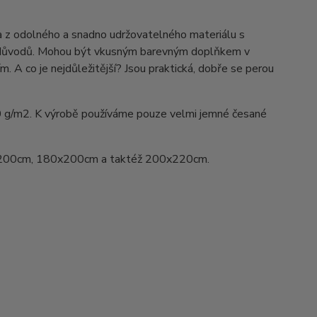
na z odolného a snadno udržovatelného materiálu s
ka důvodů. Mohou být vkusným barevným doplňkem v
ím. A co je nejdůležitější? Jsou praktická, dobře se perou
0 g/m2. K výrobě používáme pouze velmi jemné česané
200cm, 180x200cm a taktéž 200x220cm.