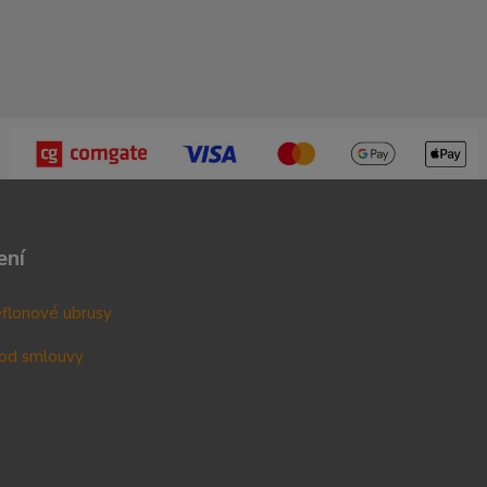
ení
teflonové ubrusy
od smlouvy