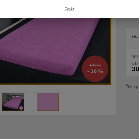
velmi 
několi
Zavřít
jsou pr
Dos
368
496 Kč
30
- 26 %
Číslo p