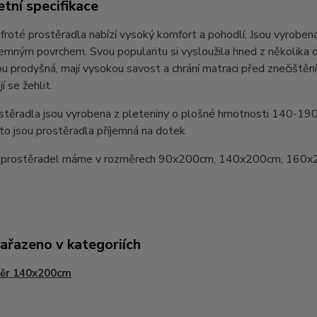
tní specifikace
froté prostěradla nabízí vysoký komfort a pohodlí. Jsou vyrobe
íjemným povrchem. Svou popularitu si vysloužila hned z několi
jsou prodyšná, mají vysokou savost a chrání matraci před znečištěn
í se žehlit.
stěradla jsou vyrobena z pleteniny o plošné hmotnosti 140-19
oto jsou prostěradla příjemná na dotek
 prostěradel máme v rozměrech 90x200cm, 140x200cm, 160x
zařazeno v kategoriích
ěr 140x200cm