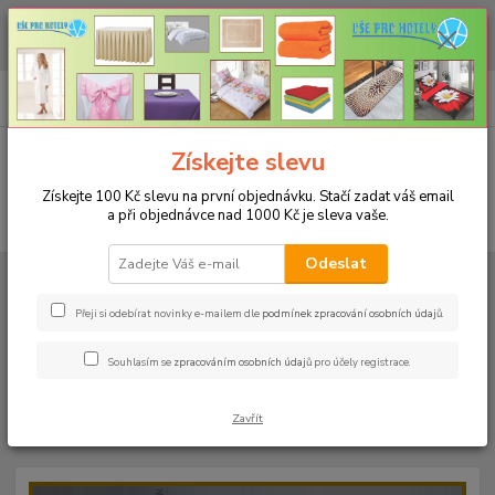
CHCETE NAKOUPIT VĚTŠÍ MNOŽSTVÍ NAŠICH PRODUKTŮ ZA LEPŠÍ
CENU? Klikněte ZDE
0
ks
+420 773 794 023
CZK
za
0 Kč
Pondělí-pátek 9-16 hodin
Menu
Získejte slevu
Získejte 100 Kč slevu na první objednávku. Stačí zadat váš email
a při objednávce nad 1000 Kč je sleva vaše.
Hledat
Odeslat
Úvod
PROSTĚRADLA
Froté prostěradla s gumou - 190g/m2 - 45 barev
Rozměr 160x200cm
Froté prostěradlo 160x200cm - 190g/m² - barva
05 světle oranžová
Přeji si odebírat novinky e-mailem dle
podmínek zpracování osobních údajů
.
Froté prostěradlo 160x200cm -
Souhlasím se
zpracováním osobních údajů
pro účely registrace.
190g/m² - barva 05 světle
Zavřít
oranžová