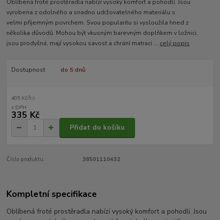
Oblíbená froté prostěradla nabízí vysoký komfort a pohodlí. Jsou
vyrobena z odolného a snadno udržovatelného materiálu s
velmi příjemným povrchem. Svou popularitu si vysloužila hned z
několika důvodů. Mohou být vkusným barevným doplňkem v ložnici,
jsou prodyšná, mají vysokou savost a chrání matraci ...
celý popis
Dostupnost
do 5 dnů
/
ks
405 Kč
335 Kč
Přidat do košíku
Číslo produktu:
38501110432
Kompletní specifikace
Oblíbená froté prostěradla nabízí vysoký komfort a pohodlí. Jsou