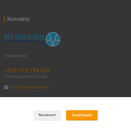
Kontakty
Všeprohotely
+420 773 794 023
Pondělí-pátek 9-16 hodin
info@vseprohotely.eu
Souhlasím
Nastavení
Upravit sběr cookies.