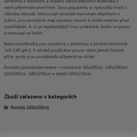
vyrobena z odolného a snadno udržovatelného materiálu s
velmi příjemným povrchem. Svou popularitu si vysloužila hned z
několika důvodů. Mohou být vkusným barevným doplňkem v
ložnici, jsou prodyšná, mají vysokou savost a chrání matraci před
znečištěním. A co je nejdůležitější? Jsou praktická, dobře se perou
a nemusejí se žehlit.
Naše prostěradla jsou vyrobena z pleteniny o plošné hmotnosti
140-190 g/m2. K výrobě používáme pouze velmi jemné česané
příze, proto jsou prostěradla příjemná na dotek
Rozměry prostěradel máme v rozměrech 90x200cm, 140x200cm,
160x200cm, 180x200cm a taktéž 200x220cm.
Zboží zařazeno v kategoriích
Rozměr 160x200cm