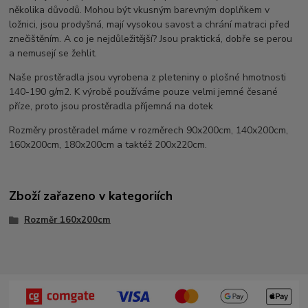
několika důvodů. Mohou být vkusným barevným doplňkem v
ložnici, jsou prodyšná, mají vysokou savost a chrání matraci před
znečištěním. A co je nejdůležitější? Jsou praktická, dobře se perou
a nemusejí se žehlit.
Naše prostěradla jsou vyrobena z pleteniny o plošné hmotnosti
140-190 g/m2. K výrobě používáme pouze velmi jemné česané
příze, proto jsou prostěradla příjemná na dotek
Rozměry prostěradel máme v rozměrech 90x200cm, 140x200cm,
160x200cm, 180x200cm a taktéž 200x220cm.
Zboží zařazeno v kategoriích
Rozměr 160x200cm