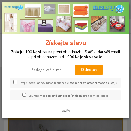
CHCETE NAKOUPIT VĚTŠÍ MNOŽSTVÍ NAŠICH PRODUKTŮ ZA LEPŠÍ
CENU? Klikněte ZDE
0
ks
+420 773 794 023
CZK
za
0 Kč
Pondělí-pátek 9-16 hodin
Menu
Získejte slevu
Získejte 100 Kč slevu na první objednávku. Stačí zadat váš email
a při objednávce nad 1000 Kč je sleva vaše.
Hledat
Odeslat
Úvod
PROSTĚRADLA
Froté prostěradla s gumou - 190g/m2 - 45 barev
Rozměr 160x200cm
Froté prostěradlo 160x200cm - 190g/m² - barva
06 meruňková
Přeji si odebírat novinky e-mailem dle
podmínek zpracování osobních údajů
.
Froté prostěradlo 160x200cm -
Souhlasím se
zpracováním osobních údajů
pro účely registrace.
190g/m² - barva 06 meruňková
Zavřít