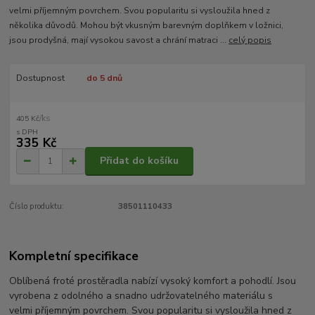
velmi příjemným povrchem. Svou popularitu si vysloužila hned z
několika důvodů. Mohou být vkusným barevným doplňkem v ložnici,
jsou prodyšná, mají vysokou savost a chrání matraci ...
celý popis
Dostupnost
do 5 dnů
/
ks
405 Kč
335 Kč
Přidat do košíku
Číslo produktu:
38501110433
Kompletní specifikace
Oblíbená froté prostěradla nabízí vysoký komfort a pohodlí. Jsou
vyrobena z odolného a snadno udržovatelného materiálu s
velmi příjemným povrchem. Svou popularitu si vysloužila hned z