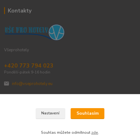
Kontakty
Všeprohotely
+420 773 794 023
Pondělí-pátek 9-16 hodin
info@vseprohotely.eu
Souhlasím
Nastavení
Upravit sběr cookies.
Souhlas můžete odmítnout
zde
.
Vytvořeno na
Eshop-rychle.cz